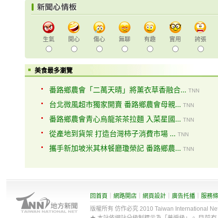
生氣
開心
傷心
無聊
有趣
實用
誇張
美食最多瀏覽
番路鄉農會「二萬天晴」將薰衣草香融合...
TNN
台北微風超市獨家開賣 番路鄉農會母親...
TNN
番路鄉農會青心烏龍茶茶拉麵 入菜星國...
TNN
從產地到貨架 打造台灣柿子消費市場 ...
TNN
攜手新加坡米其林餐廳瓊榮記 番路鄉農...
TNN
回首頁
｜
網路開店
｜
網頁設計
｜
廣告托播
｜
服務
版權所有 仿作必究 2010 Taiwan International Net Co
目前