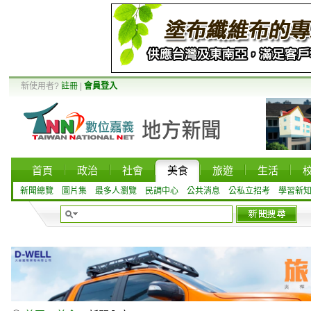
新使用者?
註冊
|
會員登入
首頁
政治
社會
美食
旅遊
生活
新聞總覽
圖片集
最多人瀏覽
民調中心
公共消息
公私立招考
學習新