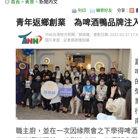
◎
首頁
>
美食
> 新聞內文
列印
轉寄好友
分享：
青年返鄉創業 為啤酒鴨品牌注
TNN台灣地方新聞／郭政隆／更新日期: 2022-02-27 17:49
圖片來源：記者郭政隆拍攝
職主廚，並在一次因緣際會之下學得啤酒