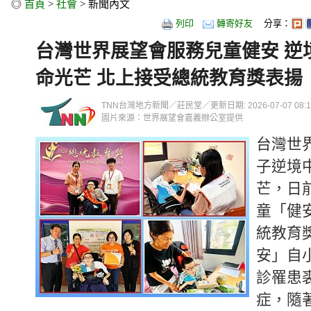
◎
首頁
>
社會
> 新聞內文
列印
轉寄好友
分享：
台灣世界展望會服務兒童健安 逆
命光芒 北上接受總統教育獎表揚
TNN台灣地方新聞／莊民堂／更新日期: 2026-07-07 08:10
圖片來源：世界展望會嘉義辦公室提供
台灣世
子逆境
芒，日
童「健
統教育
安」自
診罹患
症，隨