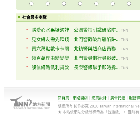
社會最多瀏覽
購愛心水果疑遇詐 公園警指引識破陷阱...
TNN
見女網友需先匯錢 北門警戳破詐騙陷阱...
TNN
買六萬點數卡卡關 北鎮警與超商店員聯...
TNN
領百萬理由變變變 北門警員偕行員戳破...
TNN
誤信網路低利貸款 長榮警銀聯手即時拆...
TNN
回首頁
｜
網路開店
｜
網頁設計
｜
廣告托播
｜
服務
版權所有 仿作必究 2010 Taiwan International Net Co
目前
★ 本站依網站分級制標示為「普遍級」。