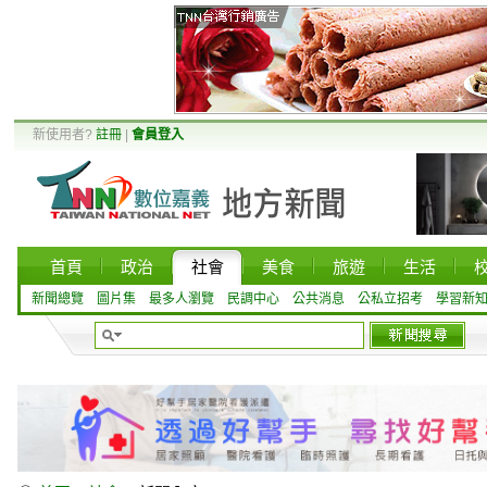
新使用者?
註冊
|
會員登入
首頁
政治
社會
美食
旅遊
生活
新聞總覽
圖片集
最多人瀏覽
民調中心
公共消息
公私立招考
學習新