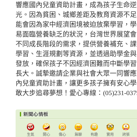
響應國內兒童資助計畫，成為孩子生命逆
光。因為貧困、城鄉差距及教育資源不足
能會因為家中經濟困境被迫放棄學習，學
易面臨營養缺乏的狀況，台灣世界展望會
不同成長階段的需求，提供營養補充、課
學習、生涯規劃等資源，並透過助學金與
發放，確保孩子不因經濟困難而中斷學習
長大。誠摯邀請企業與社會大眾一同響應
內兒童資助計畫，讓更多孩子擁有安心學
敢大步追尋夢想！愛心專線：(05)231-037
生氣
開心
傷心
無聊
有趣
實用
誇張