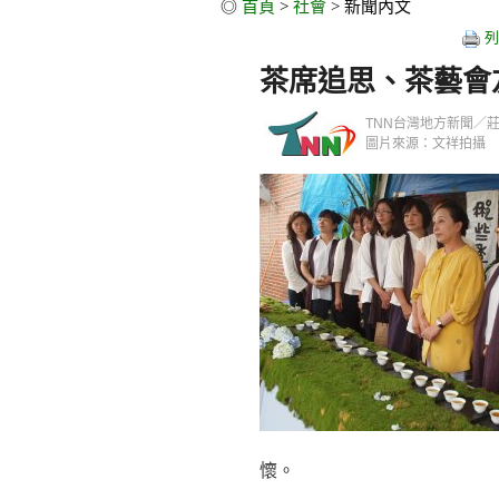
◎
首頁
>
社會
> 新聞內文
列
茶席追思、茶藝會
TNN台灣地方新聞／莊民堂／
圖片來源：文祥拍攝
懷。