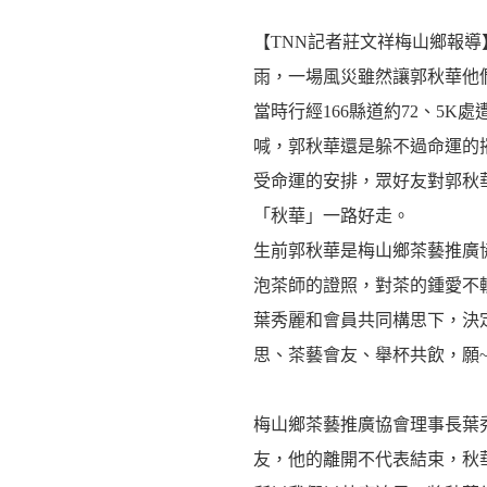
【TNN記者莊文祥梅山鄉報導
雨，一場風災雖然讓郭秋華他們
當時行經166縣道約72、5
喊，郭秋華還是躲不過命運的
受命運的安排，眾好友對郭秋
「秋華」一路好走。
生前郭秋華是梅山鄉茶藝推廣
泡茶師的證照，對茶的鍾愛不
葉秀麗和會員共同構思下，決
思、茶藝會友、舉杯共飲，願
梅山鄉茶藝推廣協會理事長葉
友，他的離開不代表結束，秋