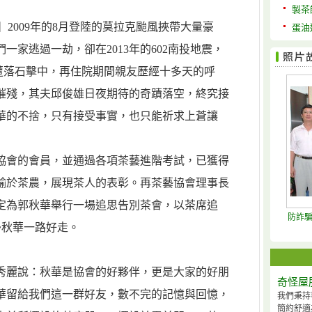
製茶
】2009年的8月登陸的莫拉克颱風挾帶大量豪
蛋油
一家逃過一劫，卻在2013年的602南投地震，
K處遭落石擊中，再住院期間親友歷經十多天的呼
摧殘，其夫邱俊雄日夜期待的奇蹟落空，終究接
華的不捨，只有接受事實，也只能祈求上蒼讓
協會的會員，並通過各項茶藝進階考試，已獲得
輸於茶農，展現茶人的表彰。再茶藝協會理事長
定為郭秋華舉行一場追思告別茶會，以茶席追
防詐騙
~秋華一路好走。
秀麗說：秋華是協會的好夥伴，更是大家的好朋
奇怪屋
華留給我們這一群好友，數不完的記憶與回憶，
我們秉持
簡約舒適