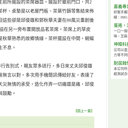
生前所擺設的茶席器皿，擺設於靈前門口，共2
嘉義專
茶杯、桌墊是以老屋門板、茶葉竹篩等集結來佈
好幫手搬
線：0981-
但這些卻是邱俊雄和郭秋華夫妻在88風災重創後
蛋捲，
茶協在另一旁布置開放品茗茶席，茶席上的草皮
一口一個
味、芝麻
是秋華熟悉的故鄉情緣，茶杯擺設在中間，蜿蜒
坤暐科
生不息。
公司以直
力等不同
耐腐蝕
午舉行告別式，親友眾多送行，多日來丈夫邱俊雄
本公司所
經測試合
捨無言以對，多次用手機簡訊傳給好友，表達了
天災無情的承受，造化作弄一切痛還是痛，邱俊
與鼓勵。
【
回上一頁
】