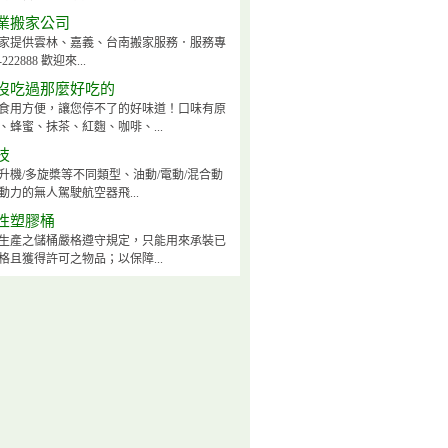
業搬家公司
家提供雲林、嘉義、台南搬家服務．服務專
222888 歡迎來...
沒吃過那麼好吃的
食用方便，讓您停不了的好味道！口味有原
、蜂蜜、抹茶、紅麴、咖啡、...
技
升機/多旋槳等不同類型、油動/電動/混合動
動力的無人駕駛航空器飛...
性塑膠桶
生產之儲桶嚴格遵守規定，只能用來承裝已
格且獲得許可之物品；以保障...