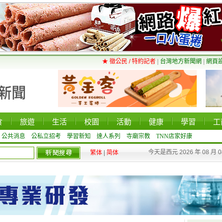
★ 徵公民 / 特約記者
|
台灣地方新聞網
|
網頁
食
旅遊
生活
校園
活動
健康
學習
工
公共消息
公私立招考
學習新知
達人系列
寺廟宗教
TNN店家好康
今天是西元 2026 年 08 月 
繁体
|
简体