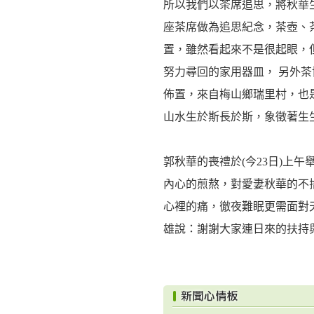
所以我們以茶席追思，將秋華
座茶席做為追思紀念，茶壺、
置，雖然看起來不是很起眼，
努力尋回的家用器皿， 另外
佈置，來自梅山鄉瑞里村，也
山水生於斯長於斯，象徵著生
郭秋華的喪禮於(今23日)上
內心的煎熬，對愛妻秋華的不
心裡的痛，徹夜難眠更需面對
雄說：謝謝大家連日來的扶持