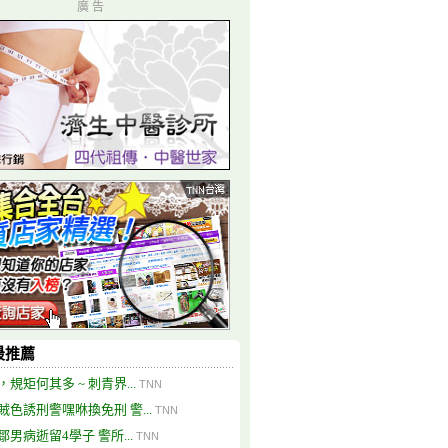
廣 告
最推薦
，規矩何其多 ~ 刺青界...
TNN
賊色誘刑警嘿咻換免刑 警...
TNN
鄒男病逝留4學子 警所...
TNN