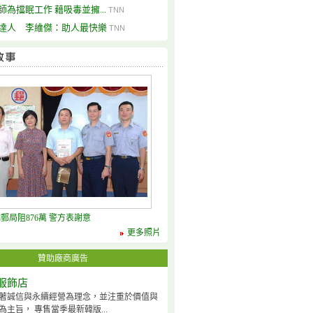
師為擋眠工作 藉吸毒並擁...
TNN
達人 李維傑：助人最快樂
TNN
郵局阻876萬 警方表謝意
更多照片
贊助廠商廣告
服飾店
著誠信與永續經營為理念，並注重於價值與
為主旨， 專售當季最新韓版...