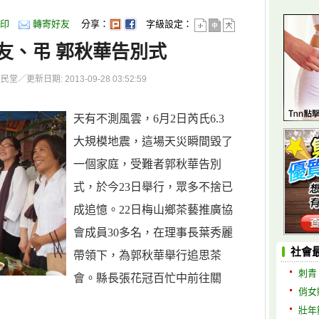
印
轉寄好友
分享：
字級設定：
友、弔 郭秋華告別式
更新日期: 2013-09-28 03:52:59
天有不測風雲，6月2日芮氏6.3
大規模地震，這場天災瞬間毀了
一個家庭，受難者郭秋華告別
式，於今23日舉行，眾多不捨已
成追憶。22日梅山鄉茶藝推廣協
會成員30多名，在理事長葉秀麗
社會
帶領下，為郭秋華舉行追思茶
刺青
會。縣長張花冠百忙中前往關
俏女
壯年