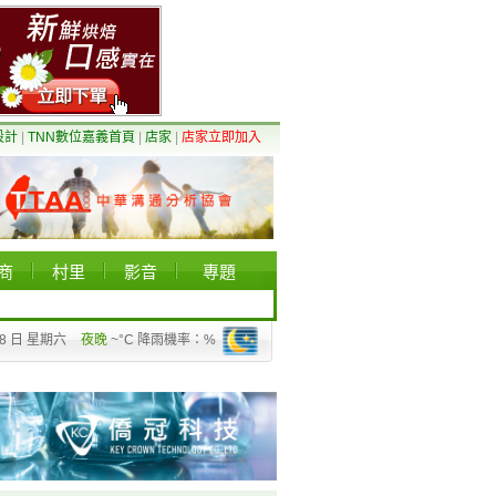
設計
|
TNN數位嘉義首頁
|
店家
|
店家立即加入
商
村里
影音
專題
08 日 星期六
夜晚
~°C 降雨機率：%