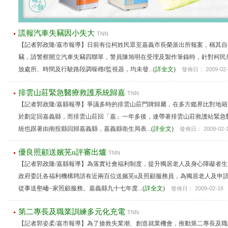
謊報汽車失竊因小失大
TNN
【記者郭政隆/嘉市報導】日前有位柯姓民眾至嘉義市長榮派出所報案，稱其自
竊，請警察開立汽車失竊四聯單，警員陳旭明在受理及製作筆錄時，針對柯民
放處所、時間及行駛路段調噪穭f監視器，均未發...(
詳全文
)
發佈日： 2009-02-
排雲山莊緊急醫療救護系統歸嘉
TNN
【記者郭政隆/嘉縣報導】爭議多時的排雲山莊門牌歸屬，在多方鑑界比對地
於劃定回嘉義縣，而排雲山莊回「嘉」一年多後，連帶著排雲山莊救護站緊急
統也跟著由南投縣回歸嘉義縣，嘉義縣衛生局表...(
詳全文
)
發佈日： 2009-02-
優良照顧送嬪茪u評審出爐
TNN
【記者郭政隆/嘉縣報導】為落實社會福利制度，提升獨居老人及身心障礙者
政府委託各福利機構聘請有近兩百位送嬪茪u及照顧服務員，為獨居老人及申
從事送壑峏~家照顧服務。嘉義縣九十七年度...(
詳全文
)
發佈日： 2009-02-16
第二專長及職業訓練多元化充電
TNN
【記者郭姿柔/嘉市報導】為了搶救失業潮、創造就業機會，推動第二專長及