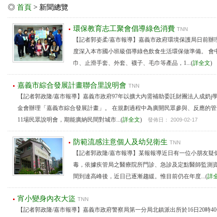
◎
首頁
> 新聞總覽
環保教育志工聚會倡導綠色消費
TNN
【記者郭姿柔/嘉市報導】嘉義市政府環境保護局日前辦
度深入本市國小班級倡導綠色飲食生活環保做準備。 會
巾、止滑手套、外套、襪子、毛巾等產品，1...(
詳全文
嘉義市綜合發展計畫聯合里說明會
TNN
【記者郭政隆/嘉市報導】嘉義市政府97年以擴大內需補助委託財團法人成奶j
金會辦理「嘉義市綜合發展計畫」。 在規劃過程中為廣開民眾參與、反應的
11場民眾說明會，期能廣納民間對城市...(
詳全文
)
發佈日： 2009-02-17
防範流感注意個人及幼兒衛生
TNN
【記者郭政隆/嘉市報導】某報報導近日有一位小朋友疑
毒，依據疾管局之醫療院所門診、急診及定點醫師監測
間到達高峰後，近日已逐漸趨緩。惟目前仍在年度...(
詳
宵小變身內衣大盜
TNN
【記者郭政隆/嘉市報導】嘉義市政府警察局第一分局北鎮派出所於16日20時4