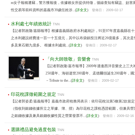
m女子報稱遭竊，警方獲報後，依據賴女所提供特徵，循線查知有竊盜、妨害
性交易等前科資料的嘉義市39歲任姓涉...(
詳全文
)
發佈日： 2009-02-17
水利處七年績效統計
TNN
【記者郭政隆/嘉縣報導】根據嘉義縣政府水利處統計，91至97年度嘉義縣在
之水利建設經費達一百一十五億元，其中以布袋鎮投注將近26億最多，其次是竹
多及東石鄉九億多。 根據水利處統...(
詳全文
)
發佈日： 2009-02-17
「向大師致敬」音樂會
TNN
【記者郭政隆/嘉市報導】2009年適逢西洋音樂史上三
250週年、海頓逝世200週年、孟德爾頌誕生200週年
－Tribute to the...(
詳全文
)
發佈日： 2009-02-17
印花稅課徵範圍之規定
TNN
【記者郭姿柔/嘉義報導】嘉義市政府稅務局表示：依印花稅法第5條第2款規
（指收到銀錢收據所立之單據、簿、摺）為印花稅之課稅憑證範圍，但兼具營
之銀錢收據及兼具銀錢收據性質之營業發票不...(
詳全文
)
發佈日： 2009-02-16
選購禮品避免過度包裝
TNN