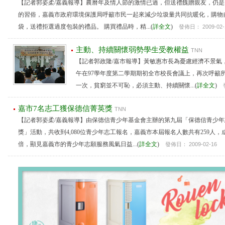
【記者郭姿柔/嘉義報導】農曆年及情人節的激情已過，但送禮餽贈親友，仍
的習俗，嘉義市政府環境保護局呼籲市民一起來減少垃圾量共同抗暖化，購物
袋，送禮拒選過度包裝的禮品。 購買禮品時，精...(
詳全文
)
發佈日： 2009-02-
主動、持續關懷弱勢學生受教權益
TNN
【記者郭政隆/嘉市報導】黃敏惠市長為憂慮經濟不景氣
午在97學年度第二學期期初全市校長會議上，再次呼籲
一次，貧窮並不可恥，必須主動、持續關懷...(
詳全文
)
嘉市7名志工獲保德信菁英獎
TNN
【記者郭姿柔/嘉義報導】由保德信青少年基金會主辦的第九屆「保德信青少年
獎」活動，共收到4,080位青少年志工報名，嘉義市本屆報名人數共有259人，
倍，顯見嘉義市的青少年志願服務風氣日益...(
詳全文
)
發佈日： 2009-02-16