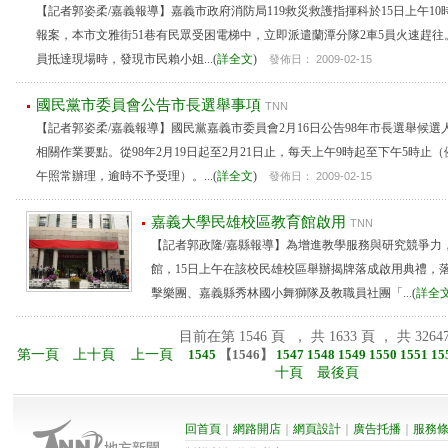
【記者郭姿柔/嘉義報導】嘉義市政府消防局119救災救護指揮科於15日上午10
報案，本市文雅街51巷有民眾受困電梯中，立即派遣蘭潭分隊2車5員火速趕往
員抵達現場時，發現市民賴小姐...(
詳全文
)
發佈日： 2009-02-15
國民黨市委員會公告市長選舉事項
TNN
【記者郭姿柔/嘉義報導】國民黨嘉義市委員會2月16日公告98年市長選舉候選
相關作業要點。從98年2月19日起至2月21日止，每天上午9時起至下午5時止
午照常辦理，逾時不予受理）。...(
詳全文
)
發佈日： 2009-02-15
嘉義大學民雄校區教育館啟用
TNN
【記者郭政隆/嘉縣報導】為增進教學服務與研究競爭力
館，15日上午在該校民雄校區舉辦揭牌落成啟用典禮，
擊樂團、嘉義縣秀林國小舞獅隊及教職員社團「...(
詳全
目前在第 1546 頁 ， 共 1633 頁 ， 共 3264
第一頁
上十頁
上一頁
1545
【
1546
】
1547
1548
1549
1550
1551
15
十頁
最後頁
回首頁
｜
網路開店
｜
網頁設計
｜
廣告托播
｜
服務