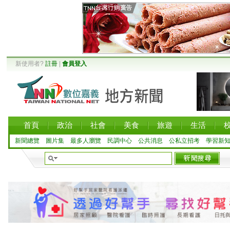
新使用者?
註冊
|
會員登入
首頁
政治
社會
美食
旅遊
生活
新聞總覽
圖片集
最多人瀏覽
民調中心
公共消息
公私立招考
學習新