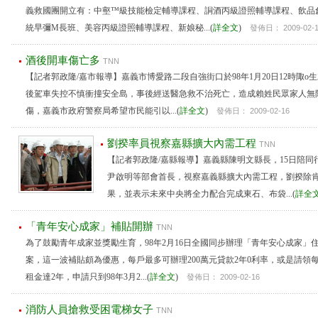
義救國團開立有：中壑™級技能檢定輔導課程、詷酒丙級證照輔導課程、飲品
統早彌M長班、美容丙級證照輔導課程、新娘秘...(
詳全文
)
發佈日： 2009-02-
酒後開車傷亡多
TNN
【記者郭政隆/嘉市報導】嘉義市博愛路二段自強街口於98年1月20日12時陬o
後駕車失控不慎衝撞安全島，事後經送醫急救不治死亡，造成賴姓民眾家人無
傷，嘉義市政府警察局希望市民能引以...(
詳全文
)
發佈日： 2009-02-16
劉揆率員視察嘉縣擴大內需工程
TNN
【記者郭政隆/嘉縣報導】嘉義縣陳明文縣長，15日陪
尹啟明等部會首長，視察嘉義縣擴大內需工程，劉揆除
果，並表示未來中央將全力配合完成東石、布袋...(
詳全
「青年安心成家」補貼開辦
TNN
為了鼓勵青年成家並獎勵生育，98年2月16日全國同步辦理「青年安心成家」
案，這一波補貼頗為優惠，每戶最多可辦理200萬元貸款2年0利率，或是請領每
租金達2年，申請只到98年3月2...(
詳全文
)
發佈日： 2009-02-16
消防人員搶救受困電梯女子
TNN