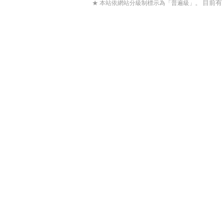
目前
★ 本站依網站分級制標示為「普遍級」。