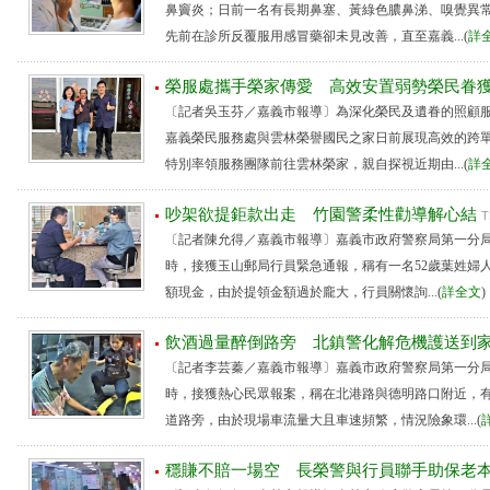
鼻竇炎；日前一名有長期鼻塞、黃綠色膿鼻涕、嗅覺異
先前在診所反覆服用感冒藥卻未見改善，直至嘉義...(
詳
榮服處攜手榮家傳愛 高效安置弱勢榮民眷
〔記者吳玉芬／嘉義市報導〕為深化榮民及遺眷的照顧
嘉義榮民服務處與雲林榮譽國民之家日前展現高效的跨
特別率領服務團隊前往雲林榮家，親自探視近期由...(
詳
吵架欲提鉅款出走 竹園警柔性勸導解心結
T
〔記者陳允得／嘉義市報導〕嘉義市政府警察局第一分
時，接獲玉山郵局行員緊急通報，稱有一名52歲葉姓婦人
額現金，由於提領金額過於龐大，行員關懷詢...(
詳全文
飲酒過量醉倒路旁 北鎮警化解危機護送到
〔記者李芸蓁／嘉義市報導〕嘉義市政府警察局第一分
時，接獲熱心民眾報案，稱在北港路與德明路口附近，
道路旁，由於現場車流量大且車速頻繁，情況險象環...(
穩賺不賠一場空 長榮警與行員聯手助保老