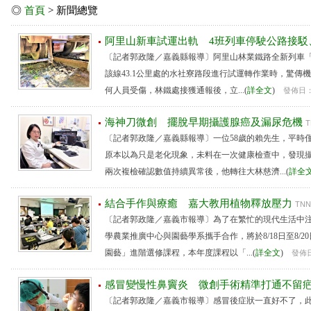
◎
首頁
> 新聞總覽
阿里山新車試運出軌 4班列車停駛公路接駁
〔記者郭政隆／嘉義縣報導〕阿里山林業鐵路全新列車「森里
該線43.1公里處的水社寮路段進行試運轉作業時，驚傳
何人員受傷，林鐵處接獲通報後，立...(
詳全文
)
發佈日： 
海神刀微創 擺脫早期攝護腺癌及漏尿危機
T
〔記者郭政隆／嘉義縣報導〕一位58歲的賴先生，平時
原本以為只是老化現象，未料在一次健康檢查中，發現
兩次複檢確認數值持續異常後，他轉往大林慈濟...(
詳全
結合手作與療癒 嘉大教用植物釋放壓力
TNN
〔記者郭政隆／嘉義市報導〕為了在繁忙的現代生活中
學農業推廣中心與園藝學系攜手合作，將於8/18日至8/
園藝」進階選修課程，本年度課程以「...(
詳全文
)
發佈日：
感冒變慢性鼻竇炎 微創手術精準打通不留
〔記者郭政隆／嘉義市報導〕感冒後症狀一直好不了，