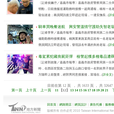
〔記者侯姵伃／嘉義市報導〕嘉義市政府警察局第二分
明勳，日前擔服巡邏勤務時接獲一超商通報，稱有一名
疑似迷途；兩員聞訊後立即趕赴現場，一邊安撫長...(
詳
騎車買晚餐迷航 興安警溫情守護助失智老
〔記者李寧／嘉義市報導〕嘉義市政府警察局第二分局
備勤勤務時接獲通報，稱興業東路某商店前有一名老翁
鄧員聞訊立即趕赴現場，發現該名年邁的朱姓老翁...(
詳
毒駕累犯藏喪屍菸彈 檢警起獲多種毒品
〔記者郭政隆／嘉義市報導〕嘉義市政府警察局第一分局員
時，在西區世賢路二段與玉山路口發現一名郭姓男子形
方隨即上前盤查，經郭男同意搜索後，當場在...(
詳全文
目前在第 12 頁 ， 共 1633 頁 ， 共 32647
第一頁
上十頁
上一頁
11
【
12
】
13
14
15
16
17
18
19
20
21
回首頁
｜
網路開店
｜
網頁設計
｜
廣告托播
｜
服務
版權所有 仿作必究 2010 Taiwan International Net Co