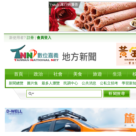
新使用者?
註冊
|
會員登入
首頁
政治
社會
美食
旅遊
生活
新聞總覽
圖片集
最多人瀏覽
民調中心
公共消息
公私立招考
學習新