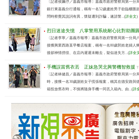
〔記者侯姵伃／嘉義市報導〕嘉義市政府警察局第一分
銀行東嘉義分行通報，稱有一名52歲盧姓男子欲臨櫃匯款
問時察覺其說詞有異，懷疑遭到詐騙，遂請警...(
詳全文
烈日迷途失憶 八掌警用系統耐心比對助團
〔記者李寧／嘉義市報導〕嘉義市政府警察局第一分局
接獲興業西路某早餐店報案，稱有一名80歲郭姓老婦人
後卻神情徬徨、在店內遲遲未離去，疑似迷失方...(
詳全
手機誤當舊衣丟 正妹急哭北興警機智救援
T
〔記者林健昌／嘉義市報導〕嘉義市政府警察局第一分
時，接獲一名30歲謝姓女子慌張報案，稱其在德安路與
箱投放舊衣時，不慎將隨身手機一同丟入箱內。由...(
詳