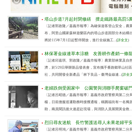
塔山步道7月起封閉修繕 擅走鐵路最高罰5
〔記者郭政隆／嘉義市報導〕為確保遊客登山安全，農
布，阿里山國家森林遊樂區內的塔山步道因部分木結構
將於115年7月1日起暫停開放，進行全線施工...(
詳全文
林保署金線連草本涼糖 友善耕作產銷一條
〔記者邱嘉琪、郭政隆／嘉義市報導〕農業部林業及自
濟，於5/29日舉辦新品發表會，宣布攜手番路鄉草山社
社，共同開發全新產品「林下良品－臺灣金線連...(
詳全
老婦跌倒受困家中 公園警與消聯手爬窗破
〔記者呂昭德／嘉義市報導〕嘉義市政府警察局第二分
楊，日前擔服巡邏勤務時接獲通報，稱圓福街有一名獨
助，兩員聞訊後火速趕赴現場，與消防人員展開黃金救...
烈日尋友迷航 長竹警護送尋人未果老婦平
〔記者呂明鴻／嘉義市報導〕嘉義市政府警察局第二分