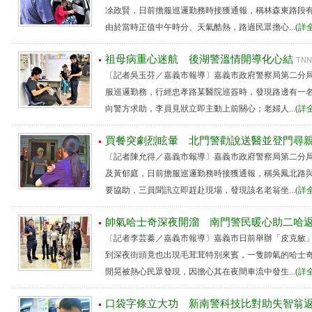
凃政賢，日前擔服巡邏勤務時接獲通報，稱林森東路段
由於當時正值中午時分、天氣酷熱，路過民眾擔心...(
詳
祖母病重心迷航 後湖警溫情開導化心結
TNN
〔記者吳玉芬／嘉義市報導〕嘉義市政府警察局第二分
服巡邏勤務，行經忠孝路某醫院巡簽時，發現路邊有一
向警方求助，李員見狀立即主動上前關心；老婦人...(
詳
買餐突劇烈眩暈 北門警勸說送醫並登門尋
〔記者陳允得／嘉義市報導〕嘉義市政府警察局第二分
及黃郁庭，日前擔服巡邏勤務時接獲通報，稱吳鳳北路
要協助，三員聞訊立即趕赴現場，發現該名老翁坐...(
詳
帥氣哈士奇深夜開溜 南門警民暖心助二哈
〔記者李芸蓁／嘉義市報導〕嘉義市日前舉辦「皮克敏
到深夜街頭竟也出現毛茸茸特別來賓，一隻帥氣的哈士
閒晃被熱心民眾發現，因擔心其在夜間車流中發生...(
詳
口袋字條立大功 新南警科技比對助失智翁