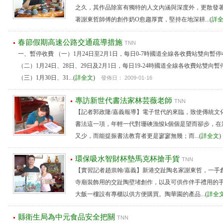
之久，其作品除富有獨特的人文內涵與深度外，更散發
著謝東哲師傅的創作奶O愈趨厚實，堅持在地深耕...(
詳
春節假期高速公路交通疏導措施
TNN
一、暫停收費 （一）1月24日至2月1日，每日0-7時國道全線各收費站雙向暫
（二）1月24日、28日、29日及2月1日，每日19-24時國道全線各收費站雙向
（三）1月30日、31...(
詳全文
)
發佈日： 2009-01-16
專訪新世代書法家林芸薇老師
TNN
【記者郭政隆/嘉義報導】電子世代的來臨，致使傳統文
書法這一項，年輕一代對珊磢漁悛k個個是望而卻步，在
又少，而能提振書法教育者更是寥寥無幾；而...(
詳全文
環保吸水智財杯墊馬克杯搶手貨
TNN
【實習記者趙祟翰/嘉義】新港交趾陶名家謝東哲，一手
寺廟裝飾用的交趾陶壁堵創作，以及可供作伴手禮用的
大飯一樓設有專櫃以供方便購買。陶華園的產品...(
詳全
縣衛生局為中元食品安全把關
TNN