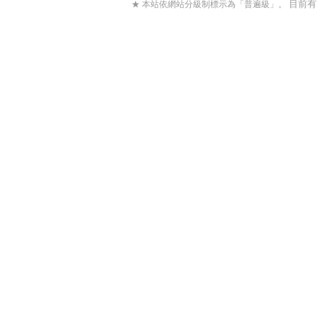
目前
★ 本站依網站分級制標示為「普遍級」。