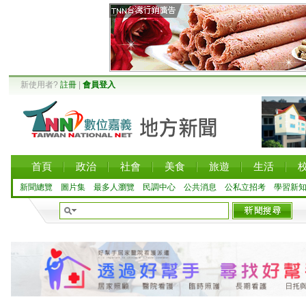
新使用者?
註冊
|
會員登入
首頁
政治
社會
美食
旅遊
生活
新聞總覽
圖片集
最多人瀏覽
民調中心
公共消息
公私立招考
學習新