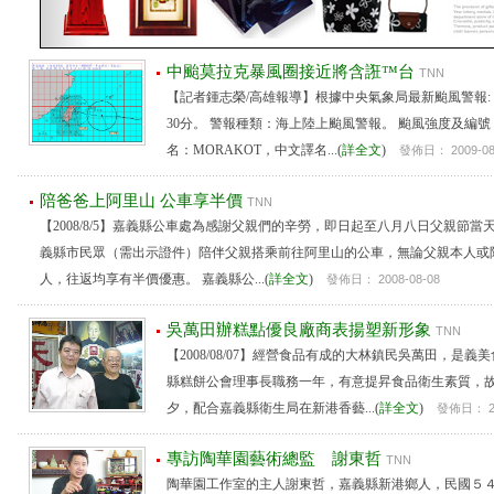
中颱莫拉克暴風圈接近將含誑™台
TNN
【記者鍾志榮/高雄報導】根據中央氣象局最新颱風警報: 發
30分。 警報種類：海上陸上颱風警報。 颱風強度及編號
名：MORAKOT，中文譯名...(
詳全文
)
發佈日： 2009-08
陪爸爸上阿里山 公車享半價
TNN
【2008/8/5】嘉義縣公車處為感謝父親們的辛勞，即日起至八月八日父親節當
義縣市民眾（需出示證件）陪伴父親搭乘前往阿里山的公車，無論父親本人或
人，往返均享有半價優惠。 嘉義縣公...(
詳全文
)
發佈日： 2008-08-08
吳萬田辦糕點優良廠商表揚塑新形象
TNN
【2008/08/07】經營食品有成的大林鎮民吳萬田，是
縣糕餅公會理事長職務一年，有意提昇食品衛生素質，故
夕，配合嘉義縣衛生局在新港香藝...(
詳全文
)
發佈日： 20
專訪陶華園藝術總監 謝東哲
TNN
陶華園工作室的主人謝東哲，嘉義縣新港鄉人，民國５