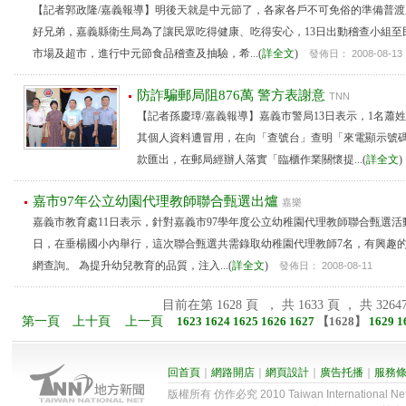
【記者郭政隆/嘉義報導】明後天就是中元節了，各家各戶不可免俗的準備普
好兄弟，嘉義縣衛生局為了讓民眾吃得健康、吃得安心，13日出動稽查小組至
市場及超市，進行中元節食品稽查及抽驗，希...(
詳全文
)
發佈日： 2008-08-13
防詐騙郵局阻876萬 警方表謝意
TNN
【記者孫慶璋/嘉義報導】嘉義市警局13日表示，1名蕭
其個人資料遭冒用，在向「查號台」查明「來電顯示號
款匯出，在郵局經辦人落實「臨櫃作業關懷提...(
詳全文
嘉市97年公立幼園代理教師聯合甄選出爐
嘉樂
嘉義市教育處11日表示，針對嘉義市97學年度公立幼稚園代理教師聯合甄選活
日，在垂楊國小內舉行，這次聯合甄選共需錄取幼稚園代理教師7名，有興趣
網查詢。 為提升幼兒教育的品質，注入...(
詳全文
)
發佈日： 2008-08-11
目前在第 1628 頁 ， 共 1633 頁 ， 共 3264
第一頁
上十頁
上一頁
1623
1624
1625
1626
1627
【
1628
】
1629
1
回首頁
｜
網路開店
｜
網頁設計
｜
廣告托播
｜
服務
版權所有 仿作必究 2010 Taiwan International Net Co