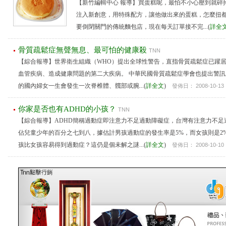
【新竹編輯中心 報導】買蛋糕呢，最怕不小心壓到就碎
注入新創意，用特殊配方，讓他做出來的蛋糕，怎麼扭
要倒閉關門的傳統麵包店，現在每天訂單接不完...(
詳全
骨質疏鬆症無聲無息、最可怕的健康殺
TNN
【綜合報導】世界衛生組織（WHO）提出全球性警告，直指骨質疏鬆症已躍
血管疾病、造成健康問題的第二大疾病。 中華民國骨質疏鬆症學會也提出警
的國內婦女一生會發生一次脊椎體、髖部或腕...(
詳全文
)
發佈日： 2008-10-13
你家是否也有ADHD的小孩？
TNN
【綜合報導】ADHD簡稱過動症即注意力不足過動障礙症，台灣有注意力不足
佔兒童少年的百分之七到八，據估計男孩過動症的發生率是5%，而女孩則是2
孩比女孩容易得到過動症？這仍是個未解之謎...(
詳全文
)
發佈日： 2008-10-10