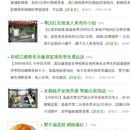
會攝影聯展，並於2日舉行開展茶會，溪口鄉長劉邦詩親臨現場致詞，劉鄉長
影聯展和相關的專題講座，可以讓...(
詳全文
)
發佈日： 2008-08-08
專訪紅豆燒達人黃燕玲小姐
TNN
【記者郭政隆/嘉義報導2008/8/2】家喻戶曉的紅豆餅
似，卻是更為美味的日式紅豆燒，或陰z沒嚐過吧！ 位
很不起眼的小攤子，攤子主人黃燕玲是...(
詳全文
)
發佈日：
前稻江總務長涉嫌酒駕撞死學生遭起訴
TNN
【2008/08/06】今年四月間，因涉嫌酒駕在學校附近撞死兩名女學生的嘉義縣
理學院前總務長林ＯＯ，嘉義地檢署偵結，檢方依過失致死罪嫌起訴，雙方雖
被告酒醉駕車，致人於死，依法建請...(
詳全文
)
發佈日： 2008-08-08
全都錄歹徒無所遁 警籲出面指認
TNN
【2008/8/2】嘉義市警北門派出所所長林世宗等人，於3
樓竊盜案，嘉義市警二分局長李沐汕2日表示，該嫌以同
大偵辦中，並呼籲銀樓業者應...(
詳全文
)
發佈日： 2008-0
壓不扁蛋糕 網路爆紅！
TNN