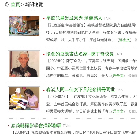
◎
首頁
> 新聞總覽
早療兒畢業成果秀 溫馨感人
TNN
【記者孫慶璋/嘉義報導】嘉義基督教醫院晨光智能發展
後，2日終於順利領到他們人生第一張畢業證書，在成果
習成果，以「大手牽小手─穿越時光隧道」...(
詳全文
)
發
懷念的嘉義書法名家─陳丁奇校長
TNN
【2008/8/2】陳丁奇先生，字壽卿，號天鶴，民國前
國小、中正國小及同仁國小之校長，青春年華盡數貢獻
清秀才胡稼仁、黃爾康、陳堯皆、舉人...(
詳全文
)
發佈日：
春滿人間—仙女下凡紀念輯冊問世
TNN
【2008/08/06】「仁友鄉土文化藝術營」成立六年來
愛。去年首度結合歌仔戲、舞蹈製作的美學歌仔戲「春
得民眾極大迴響，於日前完成出版「春...(
詳全文
)
發佈日：
嘉義縣攝影學會攝影聯展
TNN
【2008/8/2】嘉義縣攝影學會攝影聯展，即日起至8月16日在溪口鄉文化生活