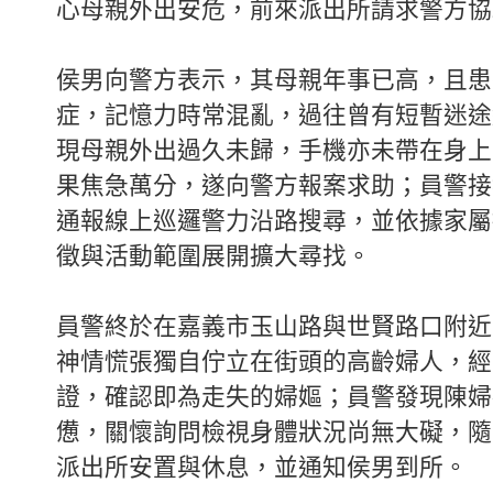
心母親外出安危，前來派出所請求警方協
侯男向警方表示，其母親年事已高，且患
症，記憶力時常混亂，過往曾有短暫迷途
現母親外出過久未歸，手機亦未帶在身上
果焦急萬分，遂向警方報案求助；員警接
通報線上巡邏警力沿路搜尋，並依據家屬
徵與活動範圍展開擴大尋找。
員警終於在嘉義市玉山路與世賢路口附近
神情慌張獨自佇立在街頭的高齡婦人，經
證，確認即為走失的婦嫗；員警發現陳婦
憊，關懷詢問檢視身體狀況尚無大礙，隨
派出所安置與休息，並通知侯男到所。