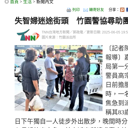
◎
首頁
>
生活
> 新聞內文
列印
轉寄好友
分享：
失智婦迷途街頭 竹園警協尋助
TNN台灣地方新聞／郭政隆／更新日期: 2025-06-05 19:58
圖片來源：竹園派出所
〔記者
報導〕
局第一
警員高
日前擔
時，一
焦急到
稱其8
日下午獨自一人徒步外出散步，晚間時分