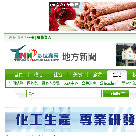
新使用者?
註冊
|
會員登入
首頁
政治
社會
美食
旅遊
生活
新聞總覽
圖片集
最多人瀏覽
民調中心
公共消息
公私立招考
學習新