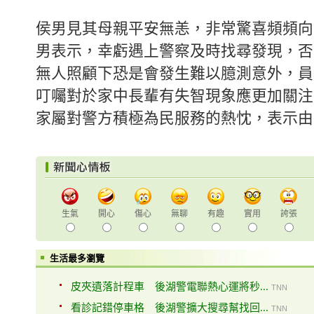
侯男見其母親平安無恙，非常驚喜頻頻向
男表示，幸虧遇上警察及時找尋發現，否
無人照顧下恐是會發生難以臆測意外，員
叮囑對於家中長輩有失智現象應更加關注
家屬對警方積極為民服務的熱忱，表示由
生氣
開心
傷心
無聊
有趣
實用
誇張
生活最多瀏覽
皮夾遺落計程車 後湖警電聯熱心運將秒...
TNN
看診記錯停車格 後湖警擴大搜尋幫找回...
TNN