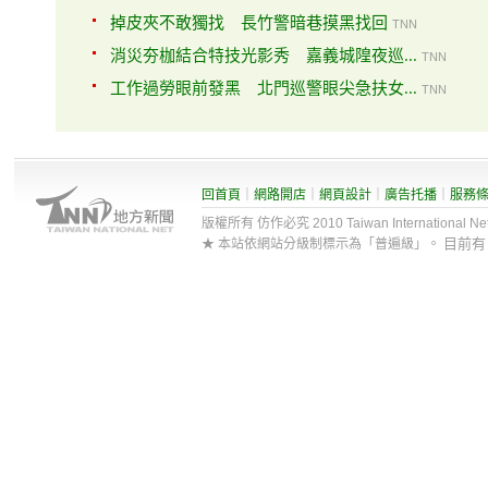
掉皮夾不敢獨找 長竹警暗巷摸黑找回
TNN
消災夯枷結合特技光影秀 嘉義城隍夜巡...
TNN
工作過勞眼前發黑 北門巡警眼尖急扶女...
TNN
回首頁
｜
網路開店
｜
網頁設計
｜
廣告托播
｜
服務
版權所有 仿作必究 2010 Taiwan International Net Co
目前
★ 本站依網站分級制標示為「普遍級」。