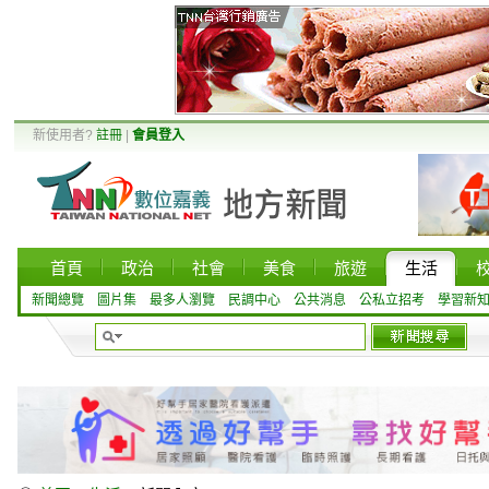
新使用者?
註冊
|
會員登入
首頁
政治
社會
美食
旅遊
生活
新聞總覽
圖片集
最多人瀏覽
民調中心
公共消息
公私立招考
學習新