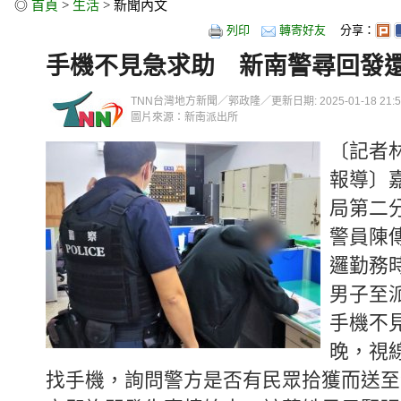
◎
首頁
>
生活
> 新聞內文
列印
轉寄好友
分享：
手機不見急求助 新南警尋回發
TNN台灣地方新聞／郭政隆／更新日期: 2025-01-18 21:51
圖片來源：新南派出所
〔記者
報導〕
局第二
警員陳
邏勤務
男子至
手機不
晚，視
找手機，詢問警方是否有民眾拾獲而送至