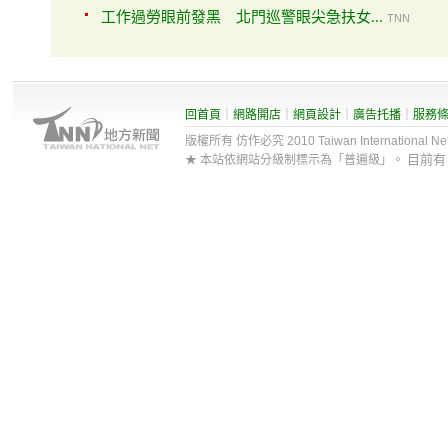
工作過勞眼前發黑 北門巡警眼尖急扶女...
TNN
回首頁
｜
網路開店
｜
網頁設計
｜
廣告托播
｜
服務
版權所有 仿作必究 2010 Taiwan International Net Co
目前
★ 本站依網站分級制標示為「普遍級」。