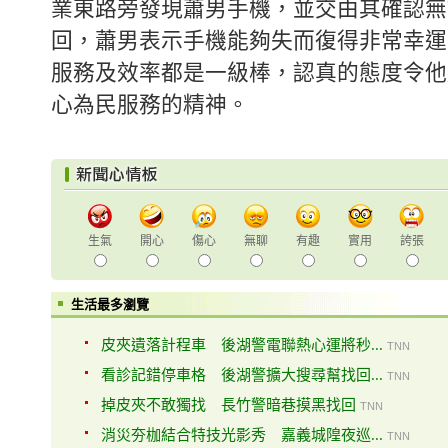
業東路旁發現蕭男手機，並交由其確認無
回，蕭男表示手機能夠失而復得非常幸運
服務及效率都是一級棒，認真的態度令他
心為民服務的精神。
生氣
開心
傷心
無聊
有趣
實用
誇張
生活最多瀏覽
皮夾遺落計程車 後湖警電聯熱心運將秒...
TNN
看診記錯停車格 後湖警擴大搜尋幫找回...
TNN
掉皮夾不敢獨找 長竹警暗巷摸黑找回
TNN
消災夯枷結合特技光影秀 嘉義城隍夜巡...
TNN