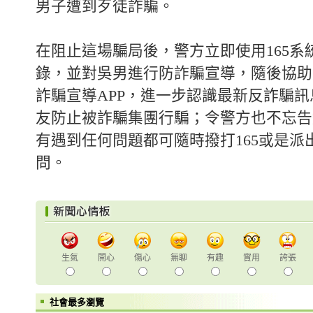
男子遭到歹徒詐騙。
在阻止這場騙局後，警方立即使用165系
錄，並對吳男進行防詐騙宣導，隨後協助吳
詐騙宣導APP，進一步認識最新反詐騙
友防止被詐騙集團行騙；令警方也不忘告
有遇到任何問題都可隨時撥打165或是派
問。
生氣
開心
傷心
無聊
有趣
實用
誇張
社會最多瀏覽