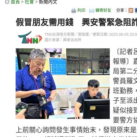
◎
首頁
>
社會
> 新聞內文
列印
轉寄好友
分享：
假冒朋友需用錢 興安警緊急阻
TNN台灣地方新聞／郭政隆／更新日期: 2025-06-05 20:05
圖片來源：興安派出所
〔記者
報導〕
局第二
警員羅
班勤務
子至派
疑似接
要警方
上前關心詢問發生事情始末，發現原來是