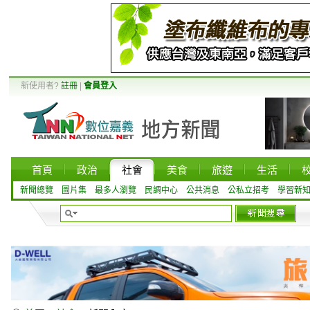
新使用者?
註冊
|
會員登入
首頁
政治
社會
美食
旅遊
生活
新聞總覽
圖片集
最多人瀏覽
民調中心
公共消息
公私立招考
學習新