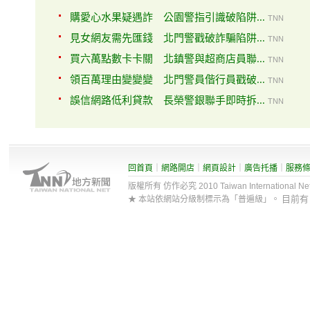
購愛心水果疑遇詐 公園警指引識破陷阱...
TNN
見女網友需先匯錢 北門警戳破詐騙陷阱...
TNN
買六萬點數卡卡關 北鎮警與超商店員聯...
TNN
領百萬理由變變變 北門警員偕行員戳破...
TNN
誤信網路低利貸款 長榮警銀聯手即時拆...
TNN
回首頁
｜
網路開店
｜
網頁設計
｜
廣告托播
｜
服務
版權所有 仿作必究 2010 Taiwan International Net Co
目前
★ 本站依網站分級制標示為「普遍級」。