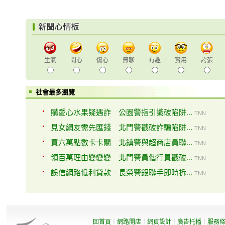
生氣
開心
傷心
無聊
有趣
實用
誇張
社會最多瀏覽
購愛心水果疑遇詐 公園警指引識破陷阱...
TNN
見女網友需先匯錢 北門警戳破詐騙陷阱...
TNN
買六萬點數卡卡關 北鎮警與超商店員聯...
TNN
領百萬理由變變變 北門警員偕行員戳破...
TNN
誤信網路低利貸款 長榮警銀聯手即時拆...
TNN
回首頁
｜
網路開店
｜
網頁設計
｜
廣告托播
｜
服務