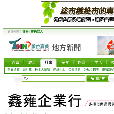
新使用者?
註冊
|
會員登入
首頁
政治
社會
美食
旅遊
生活
新聞總覽
圖片集
最多人瀏覽
民調中心
公共消息
公私立招考
學習新