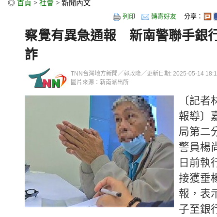
◎
首頁
>
社會
> 新聞內文
列印
轉寄好友
分享：
察覺有異急通報 新南警聯手銀
詐
TNN台灣地方新聞／郭政隆／更新日期: 2025-05-14 18:17
圖片來源：新南派出所
〔記者
報導〕
局第二
警員楊
日前執
接獲垂
報，表
子至銀