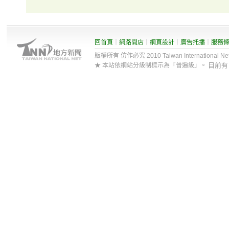
回首頁
｜
網路開店
｜
網頁設計
｜
廣告托播
｜
服務
版權所有 仿作必究 2010 Taiwan International Net Co
目前
★ 本站依網站分級制標示為「普遍級」。