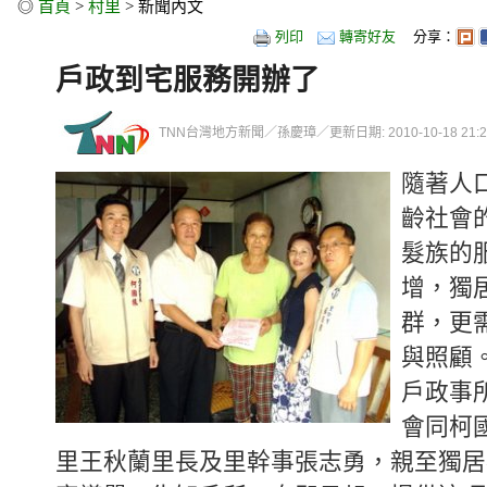
◎
首頁
>
村里
> 新聞內文
列印
轉寄好友
分享：
戶政到宅服務開辦了
TNN台灣地方新聞／孫慶璋／更新日期: 2010-10-18 21:24
隨著人
齡社會
髮族的
增，獨
群，更
與照顧
戶政事
會同柯
里王秋蘭里長及里幹事張志勇，親至獨居