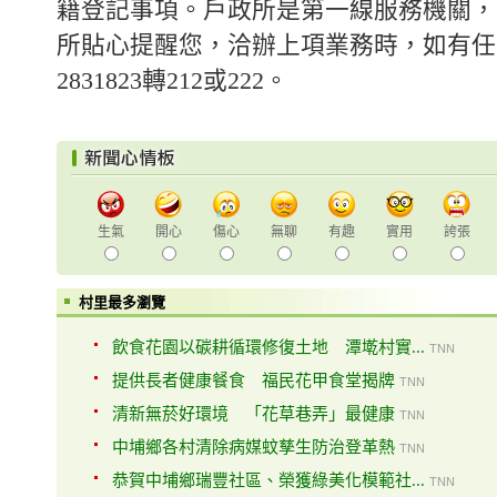
籍登記事項。戶政所是第一線服務機關，
所貼心提醒您，洽辦上項業務時，如有任何
2831823轉212或222。
生氣
開心
傷心
無聊
有趣
實用
誇張
村里最多瀏覽
飲食花園以碳耕循環修復土地 潭墘村實...
TNN
提供長者健康餐食 福民花甲食堂揭牌
TNN
清新無菸好環境 「花草巷弄」最健康
TNN
中埔鄉各村清除病媒蚊孳生防治登革熱
TNN
恭賀中埔鄉瑞豐社區、榮獲綠美化模範社...
TNN