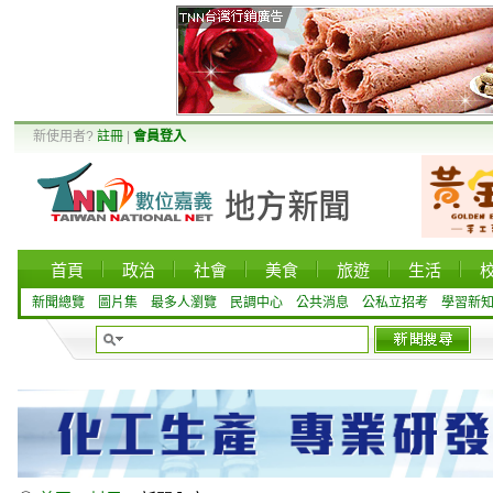
新使用者?
註冊
|
會員登入
首頁
政治
社會
美食
旅遊
生活
新聞總覽
圖片集
最多人瀏覽
民調中心
公共消息
公私立招考
學習新