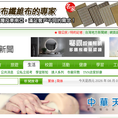
★ 徵公民 / 特約記者
|
台灣地方新聞網
|
網頁
食
旅遊
生活
校園
活動
健康
學習
工
公共消息
公私立招考
學習新知
達人系列
寺廟宗教
TNN店家好康
今天是西元 2026 年 08 月 
繁体
|
简体