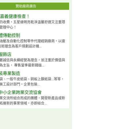
贊助廠商廣告
-嘉義健康檢查！
的收費，五星級明亮乾淨溫馨舒適又注重隱
管理中心！
體傳動控制
油壓及自動化控制零件代理經銷廠商，以速
技術理念為客戶規劃設計機...
服飾店
著誠信與永續經營為理念，並注重於價值與
為主旨， 專售當季最新韓版...
裝專業製造
袋、一般牛皮紙袋、銅板上膜紙袋...等等，
美工設計部門，企業包裝...
中小企業跨業交流協會
業交流所組合而成的團體，開發新產品或新
拓展新的事業領域，亦即結合...