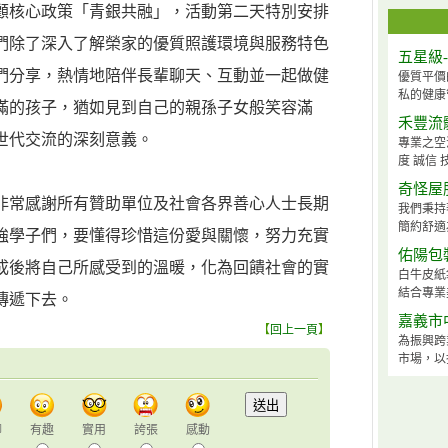
顧核心政策「青銀共融」，活動第二天特別安排
們除了深入了解榮家的優質照護環境與服務特色
五星級
們分享，熱情地陪伴長輩聊天、互動並一起做健
優質平價
私的健康
滿的孩子，猶如見到自己的親孫子女般笑容滿
禾豐流
世代交流的深刻意義。
專業之空
度 誠信 
奇怪屋
非常感謝所有贊助單位及社會各界善心人士長期
我們秉持
簡約舒適
強學子們，要懂得珍惜這份愛與關懷，努力充實
佑陽包
成後將自己所感受到的溫暖，化為回饋社會的實
白牛皮紙
結合專業
傳遞下去。
嘉義市
【
回上一頁
】
為振興跨
市場，以
聊
有趣
實用
誇張
感動