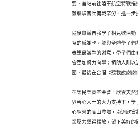
要，首站前往陸軍航空特戰指
離體驗官兵備戰辛勞，進一步
隨後舉辦自強學子相見歡活動
寫的感謝卡，並與全體學子們
表達最誠摯的謝意，學子們由
會更加努力向學；捐助人則以
圍，最後在合唱《聽我說謝謝
在榮民榮眷基金會、欣雲天然
界善心人士的大力支持下，學
心經營的高山農場，沿途欣賞
業壓力獲得釋放，留下美好的