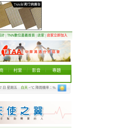
設計
|
TNN數位嘉義首頁
|
店家
|
店家立即加入
商
村里
影音
專題
07 日 星期五
白天
~°C 降雨機率：%