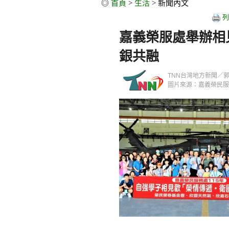
◎
首頁
>
生活
> 新聞內文
列
嘉義榮服處舉辦相
銀共融
TNN台灣地方新聞／郭政隆／
圖片來源：嘉義榮民服