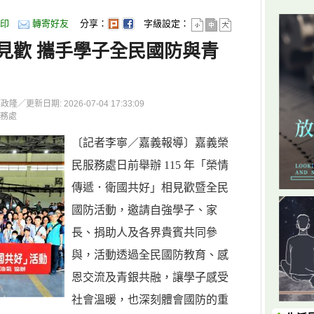
印
轉寄好友
分享：
字級設定：
見歡 攜手學子全民國防與青
更新日期: 2026-07-04 17:33:09
務處
〔記者李寧／嘉義報導〕嘉義榮
民服務處日前舉辦 115 年「榮情
傳遞．衛國共好」相見歡暨全民
國防活動，邀請自強學子、家
長、捐助人及各界貴賓共同參
與，活動透過全民國防教育、感
恩交流及青銀共融，讓學子感受
社會溫暖，也深刻體會國防的重