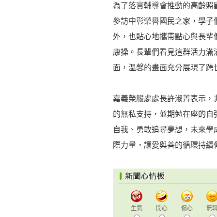
為了落實輔導會推動的高齡照
參訪中彰榮譽國民之家，學子
外，也貼心地攜帶點心與長輩
康操。長輩們看見這群活力滿
面，溫馨的畫面充分展現了跨
嘉義榮服處處長許淑菁表示，
的無私支持，並期勉在座的自
自我、勇敢追尋夢想，未來學
際力量，讓愛與善的循環持續
生氣
開心
傷心
無