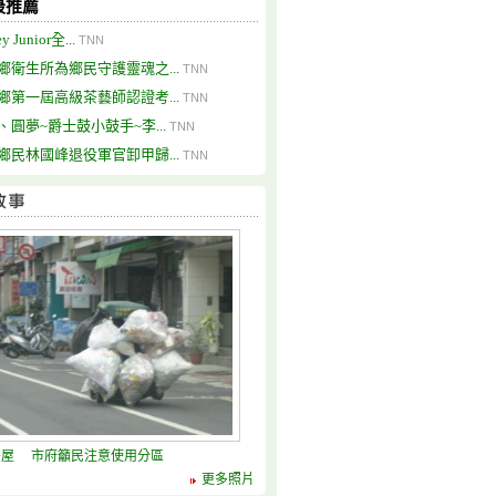
最推薦
y Junior全...
TNN
鄉衛生所為鄉民守護靈魂之...
TNN
鄉第一屆高級茶藝師認證考...
TNN
、圓夢~爵士鼓小鼓手~李...
TNN
鄉民林國峰退役軍官卸甲歸...
TNN
房屋 市府籲民注意使用分區
更多照片