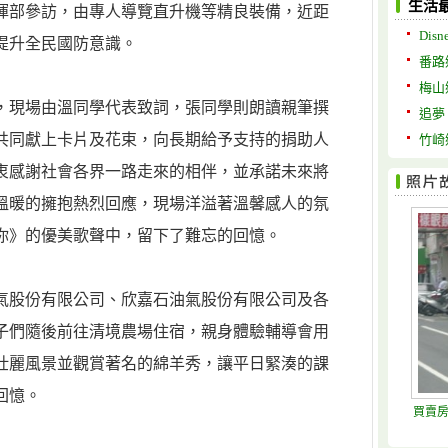
生活
揮部參訪，由專人導覽直升機等精良裝備，近距
Disne
提升全民國防意識。
番路
梅山
，現場由溫同學代表致詞，張同學則朗讀親筆撰
追夢
共同獻上卡片及花束，向長期給予支持的捐助人
竹崎
衷感謝社會各界一路走來的相伴，並承諾未來將
溫暖的擁抱熱烈回應，現場洋溢著溫馨感人的氛
你》的優美歌聲中，留下了難忘的回憶。
氣股份有限公司、欣嘉石油氣股份有限公司及各
子們隨後前往清境農場住宿，親身體驗輔導會用
壯麗風景並觀賞著名的綿羊秀，讓平日緊湊的課
回憶。
買賣