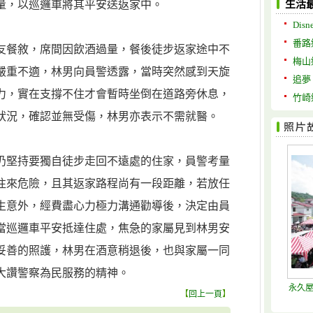
量，以巡邏車將其平安送返家中。
生活
Disne
番路
友餐敘，席間因飲酒過量，餐後徒步返家途中不
梅山
嚴重不適，林男向員警透露，當時突然感到天旋
追夢
力，實在支撐不住才會暫時坐倒在道路旁休息，
竹崎
狀況，確認並無受傷，林男亦表示不需就醫。
仍堅持要獨自徒步走回不遠處的住家，員警考量
往來危險，且其返家路程尚有一段距離，若放任
生意外，經費盡心力極力溝通勸導後，決定由員
當巡邏車平安抵達住處，焦急的家屬見到林男安
妥善的照護，林男在酒意稍退後，也與家屬一同
大讚警察為民服務的精神。
永久屋
【
回上一頁
】