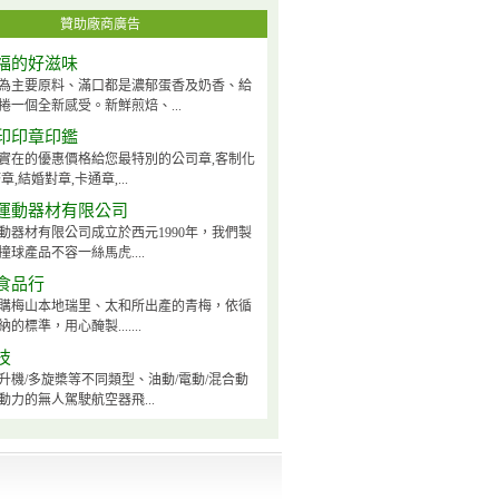
贊助廠商廣告
福的好滋味
為主要原料、滿口都是濃郁蛋香及奶香、給
捲一個全新感受。新鮮煎焙、...
印印章印鑑
實在的優惠價格給您最特別的公司章,客制化
章,結婚對章,卡通章,...
運動器材有限公司
動器材有限公司成立於西元1990年，我們製
球產品不容一絲馬虎....
食品行
購梅山本地瑞里、太和所出產的青梅，依循
的標準，用心醃製.......
技
升機/多旋槳等不同類型、油動/電動/混合動
動力的無人駕駛航空器飛...