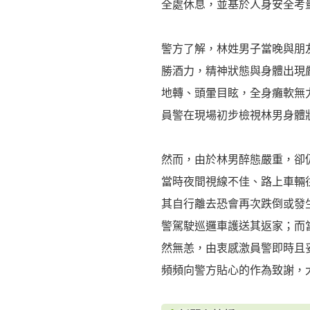
全處休息，並基於人身安全考
警方了解，林姓男子當晚與朋
勝酒力，精神狀態與身體出現
地轉、頭暈目眩，全身癱軟無
員警在現場初步檢視林男身體
然而，由於林男醉態嚴重，卻
當時夜間視線不佳、路上車輛
其自行離去恐會再次跌倒或發
警駕駛巡邏車護送其返家；而
然無恙，由衷感激員警即時且
頻頻向警方貼心的作為致謝，