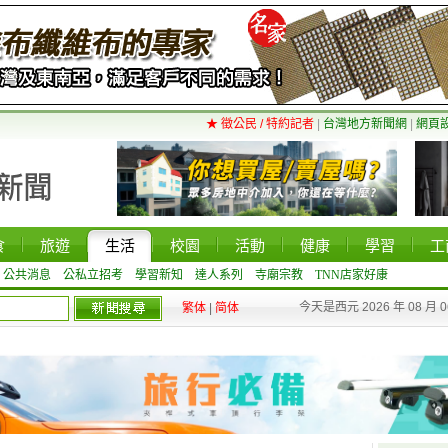
★ 徵公民 / 特約記者
|
台灣地方新聞網
|
網頁
食
旅遊
生活
校園
活動
健康
學習
工
公共消息
公私立招考
學習新知
達人系列
寺廟宗教
TNN店家好康
今天是西元 2026 年 08 月 
繁体
|
简体