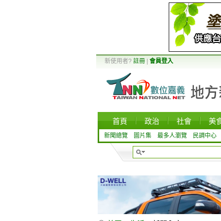
新使用者?
註冊
|
會員登入
首頁
政治
社會
美
新聞總覽
圖片集
最多人瀏覽
民調中心