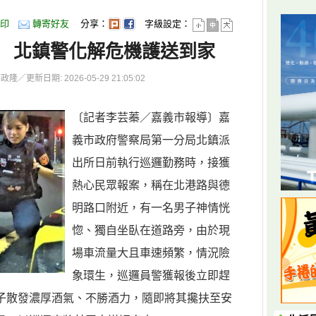
印
轉寄好友
分享：
字級設定：
 北鎮警化解危機護送到家
更新日期: 2026-05-29 21:05:02
〔記者李芸蓁／嘉義市報導〕嘉
義市政府警察局第一分局北鎮派
出所日前執行巡邏勤務時，接獲
熱心民眾報案，稱在北港路與德
明路口附近，有一名男子神情恍
惚、獨自坐臥在道路旁，由於現
場車流量大且車速頻繁，情況險
象環生，巡邏員警獲報後立即趕
男子散發濃厚酒氣、不勝酒力，隨即將其攙扶至安