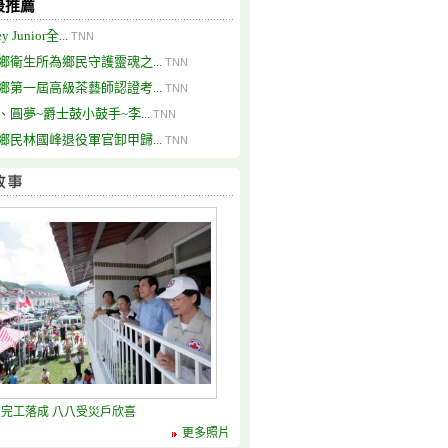
最推薦
y Junior全...
TNN
鄉衛生所為鄉民守護靈魂之...
TNN
鄉第一屆高級茶藝師認證考...
TNN
、圓夢~爵士鼓小鼓手~李...
TNN
鄉民林國峰退役軍官卸甲歸...
TNN
完工落成 八八受災戶欣喜
更多照片