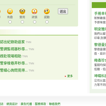
手捲幸
聊
有趣
實用
誇張
感動
新鮮雞蛋
予原味蛋
明安雅
我們以最
印章,肚臍
認出紀錄助返家
TNN
黎德曼
調監視器秒尋...
TNN
黎德曼運
造、設計撞
趕赴現場相助
TNN
梅香珍
穿梭巷弄秒尋...
TNN
蜜餞均採
低糖、低納
細心詢問覓得...
TNN
坤暐科
更多
公司以直
力等不同
開店
｜
網頁設計
｜
廣告托播
｜
服務條款
｜
聯絡我們