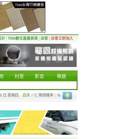
設計
|
TNN數位嘉義首頁
|
店家
|
店家立即加入
商
村里
影音
專題
06 日 星期四
白天
~°C 降雨機率：%