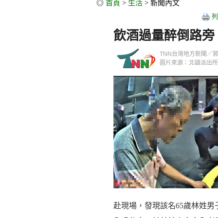
◎
首頁
>
生活
> 新聞內文
列
飲酒過量醉倒路旁
TNN台灣地方新聞／郭政隆／
圖片來源：北鎮派出所
赴現場，發現該名65歲林姓