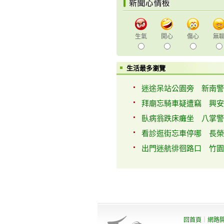
生氣
開心
傷心
無
生活最多瀏覽
迷途呆站公園旁 新南警
拜廟忘騎車疑遭竊 興安警
臥病翁跌床癱坐 八掌警
看診逛街忘車停哪 長榮警
出門迷航徘徊路口 竹園警
回首頁
｜
網路