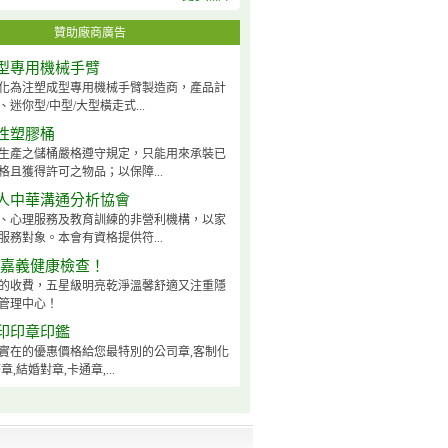
贊助廠商廣告
型專用機械手臂
化為注塑成型專用機械手臂製造商，產品計
迷你型/中型/大型橫走式...
性塑膠桶
生產之儲桶嚴格遵守規定，只能用來承裝已
格且獲得許可之物品；以保障...
人中華溝通分析協會
、心理服務及教育訓練的非營利機構，以家
服務對象。本會有資格提供符...
-嘉義健康檢查！
的收費，五星級明亮乾淨溫馨舒適又注重隱
管理中心！
印印章印鑑
實在的優惠價格給您最特別的公司章,客制化
章,結婚對章,卡通章,...