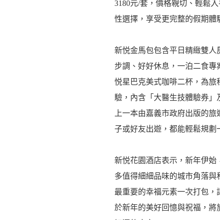
3180元/套，價格親切、輕鬆
性選擇，享受更完整的假期體
新悦金馬包包含平日精緻雙人
步調、好好休息，一泊二食專
悦星巴克美式咖啡二杯，為旅
驗，內含「大醫生技體驗券」
上一本由嘉義市政府出版的旅遊
子或好友出遊，都能輕鬆規劃
新悦花園酒店表示，新年伊始
多值得細細品味的城市角落與
最重要的幸福元素一次打包，
於新年的美好回憶與祝福，將