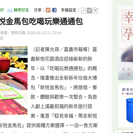
印
轉寄好友
分享：
字級設定：
悦金馬包吃喝玩樂通通包
更新日期: 2026-02-02 21:23:04
店
〔記者陳允得／嘉義市報導〕嘉
義新悦花園酒店迎接嶄新的新
年，以「吃喝玩樂通通包」的概
念，隆重推出全新新年住宿大禮
包「新悦金馬包」，將旅宿、餐
飲、體驗與歡樂一次整合，為旅
人獻上滿載祝福的新年旅行提
案，寓意「馭見幸福，帶走新悦
新悦金馬包」提供兩種方案選擇，一泊一食方案