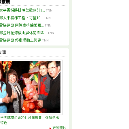
最推薦
太平雲梯將排除萬難預計1...
TNN
鄉太平雲梯工程，可望10...
TNN
雲梯建設 阿管處排除萬難...
TNN
鄉金針花海橫山屏休閒園區...
TNN
雲梯建設 停車場動土興建
TNN
率團隊訪苗栗2011台灣燈會 強調傳承
方特色
更多照片