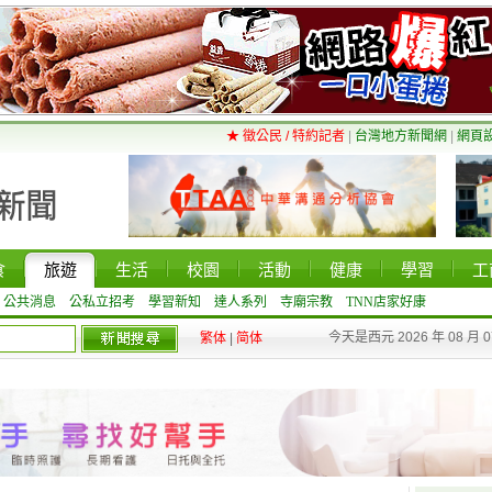
★ 徵公民 / 特約記者
|
台灣地方新聞網
|
網頁
食
旅遊
生活
校園
活動
健康
學習
工
公共消息
公私立招考
學習新知
達人系列
寺廟宗教
TNN店家好康
今天是西元 2026 年 08 月 
繁体
|
简体