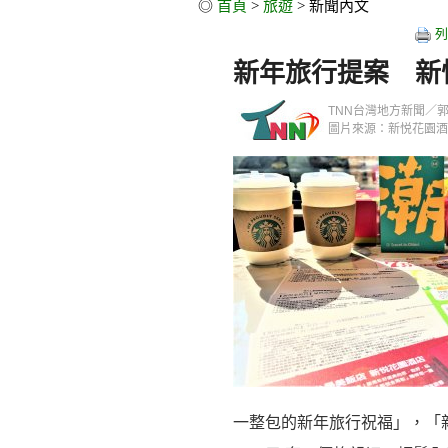
◎
首頁
>
旅遊
> 新聞內文
列
新年旅行提案 新
TNN台灣地方新聞／郭政隆／
圖片來源：新悦花園酒
一整包的新年旅行祝福」，「