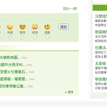
【
回上一頁
】
注塑成
聯鋐自動
有旋臂式、
耐腐蝕
聊
有趣
實用
誇張
感動
本公司所
經測試合
社團法
提供社工
庭為主要
大萌熊地圖...
TNN
五星級
國中大西洋州...
TNN
優質平價
煙火引爆東石...
TNN
私的健康
開唱、璀璨煙...
明安雅
TNN
我們以最
列車停駛公路...
TNN
印章,肚臍
更多