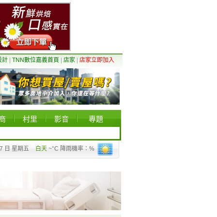
設計
|
TNN數位嘉義首頁
|
店家
|
店家立即加入
商
村里
影音
專題
07 日 星期五
白天
~°C 降雨機率：%