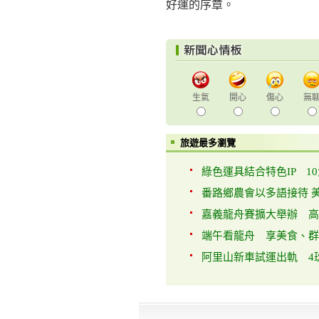
好運的序章。
生氣
開心
傷心
無
旅遊最多瀏覽
綠色運具結合特色IP 10
番路鄉農會以多語接待 美
嘉義龍舟賽擴大舉辦 高空
端午看龍舟 享美食、群星
阿里山新車試運出軌 4班