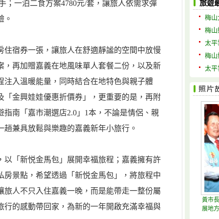
入手；一泊二食方案4780元/套，讓旅人依需求彈
旅遊
梅山
驗。
梅山
太平
房住宿券一張，讓旅人在舒適靜謐的空間中放慢
梅山
案，再加贈嘉義在地風味單人套餐二份，以及新
太平
程注入溫暖能量，同時結合在地特色與親子體
及「金興娃娃優惠折價券」，更重要的是，再附
指南「嘉市潮選店2.0」1本，不論是情侶、親
一趟兼具放鬆與樂趣的嘉義新年小旅行。
，以「新悦金馬包」展開幸福旅程；嘉義擁有許
私房景點，希望透過「新悦金馬包」，將旅程中
讓旅人不只入住嘉義一晚，而是能帶走一整份屬
黃市長
旅行的感動帶回家，為新的一年開啟充滿幸福與
展地