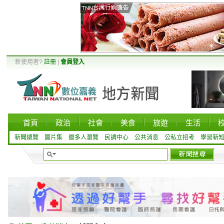
新使用者?
註冊
|
會員登入
首頁
政治
社會
美食
旅遊
生活
新聞總覽
圖片集
最多人瀏覽
民調中心
公共消息
公私立招考
學習新