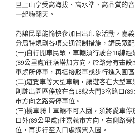
旦上山享受高海拔、高水準、高品質的音
一起嗨翻天。
為讓民眾能愉快參加日出印象活動，嘉義
分局特規劃各項交通管制措施，請民眾配
(一)自行開車民眾，車輛須行駛台18線經
(89公里處)往塔塔加方向，於路旁有畫
車處所停車，再搭接駁車或步行進入園區
(二)遊覽車等大型車輛，讓遊客在大型車
則駛出園區停放在台18線大門3岔路口(8
市方向之路旁停車位。
(三)機車騎士車輛不可入園，須將愛車停
口外(89公里處)往嘉義市方向，右側路
位，再步行至入口處購票入園。