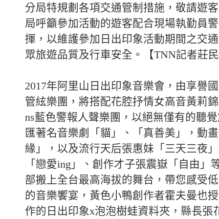
分局特規劃各項交通管制措施，敬請遊客
局呼籲參加活動的遊客配合現場執勤員警
揮，以維護參加日出印象活動期間之交通
眾旅遊品質及行車安全。【TNN記者莊
2017年阿里山日出印象音樂會，由享譽
管絃樂團，將搭配花腔抒情女高音黃莉錦和
ns藍色警報人聲樂團，以絕無僅有的聽
匯著名音樂劇「貓」、「真善美」，動畫
緣」，以及流行天后張惠妹「三天三夜」
「戀愛ing」、創作才子張震嶽「自由」
部搬上全台最高海拔的舞台，帶您感受低
的音樂饗宴，黃色小鴨創作者霍夫曼也授
作的日出印象x泡泡樹蛙資料夾，縣長張