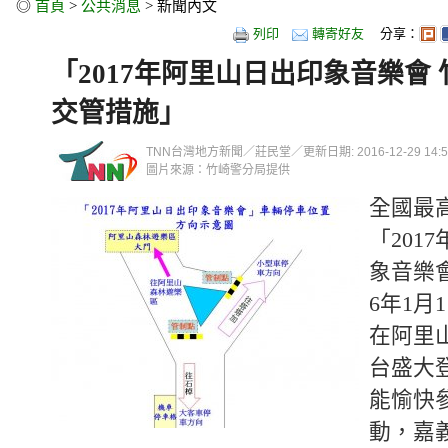
◎
首頁
>
公共消息
> 新聞內文
列印
轉寄好友
分享：
「2017年阿里山日出印象音樂會
交管措施」
TNN台灣地方新聞／莊民堂／更新日期: 2016-12-29 14:51
圖片來源：竹崎警分局提供
全國最
「201
象音樂
6年1月
在阿里
台盛大
能愉快
動，嘉