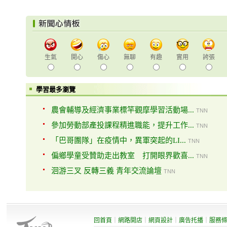
生氣
開心
傷心
無聊
有趣
實用
誇張
學習最多瀏覽
農會輔導及經濟事業標竿觀摩學習活動場...
TNN
參加勞動部產投課程精進職能，提升工作...
TNN
「巴哥團隊」在疫情中，異軍突起的LI...
TNN
偏鄉學童受贊助走出教室 打開眼界歡喜...
TNN
洄游三叉 反轉三義 青年交流論壇
TNN
回首頁
｜
網路開店
｜
網頁設計
｜
廣告托播
｜
服務