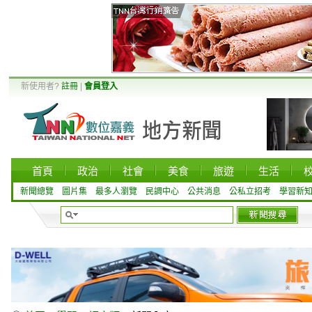
新使用者?
註冊
|
會員登入
首頁
政治
社會
美食
旅遊
生活
新聞總覽
圖片集
最多人瀏覽
民調中心
公共消息
公私立招考
學習新