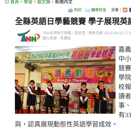
◎
首頁
>
學習
>
語文類
> 新聞內文
列印
轉寄好友
分享：
全縣英語日學藝競賽 學子展現英
TNN台灣地方新聞／莊民堂／更新日期: 2013-04-10 17:20
圖片來源：朱惠如
嘉
中
競賽
學
校
讀
事
有3
與，認真展現動態性英語學習成效。