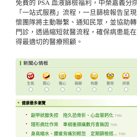
免費的 PSA 血液篩檢福利，中榮嘉義分
「一站式服務」流程，一旦篩檢報告呈現
懷團隊將主動聯繫、通知民眾，並協助轉
門診，透過縮短就醫流程，確保病患能在
得最適切的醫療照顧。
生氣
開心
傷心
無聊
有趣
實用
誇張
健康最多瀏覽
副甲狀腺失控 拖久恐骨折、心血管鈣化
TNN
隱形病灶作祟 車禍後頭痛數月查無因
TNN
身高縮水、腰痠背痛別輕忽 定期篩檢搭...
TNN