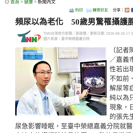
◎
首頁
>
健康
> 新聞內文
列印
轉寄好友
分享：
頻尿以為老化 50歲男驚罹攝護
TNN台灣地方新聞／郭政隆／更新日期: 2026-06-26 17:30
圖片來源：臺中榮總嘉義分院
〔記者
／嘉義
性若出
不如前
解尿等
純以為
現象，
的張先
尿急影響睡眠，至臺中榮總嘉義分院就醫