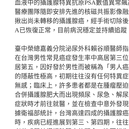
血液中的攝護腺特異抗原PSA數值異常飆高至 
醫療團隊隨即安排先進的核磁共振影像融
揪出尚未轉移的攝護腺癌，經手術切除後
A已恢復正常，目前病況穩定並持續追蹤
臺中榮總嘉義分院泌尿外科賴谷順醫師指
在台灣男性常見癌症發生率中高居第三位
居第五，因好發於男性而被稱為「男人癌
的隱蔽性極高，初期往往沒有任何特異症
無感；臨床上，許多患者都是在腫瘤壓迫
合併攝護腺肥大而出現頻尿、尿急、解尿
症狀時才前往就醫，並在檢查中意外發現
據衛福部統計，台灣高達四成的攝護腺癌
時，疾病已經進展到第三、第四期，往往