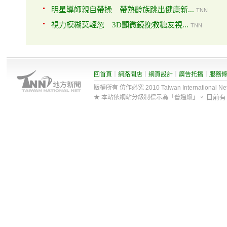
明星導師親自帶操 帶熟齡族跳出健康新...
TNN
視力模糊莫輕忽 3D顯微鏡挽救糖友視...
TNN
回首頁
｜
網路開店
｜
網頁設計
｜
廣告托播
｜
服務
版權所有 仿作必究 2010 Taiwan International Net Co
目前
★ 本站依網站分級制標示為「普遍級」。