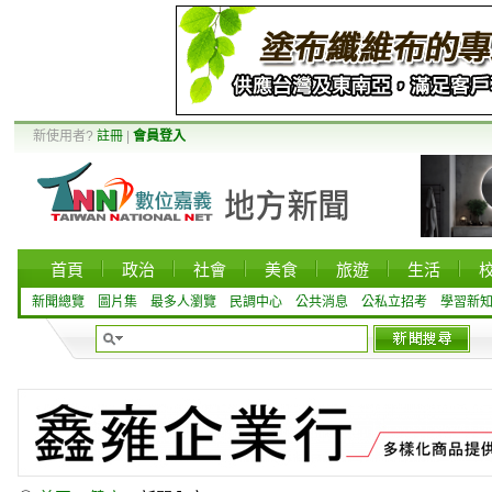
新使用者?
註冊
|
會員登入
首頁
政治
社會
美食
旅遊
生活
新聞總覽
圖片集
最多人瀏覽
民調中心
公共消息
公私立招考
學習新