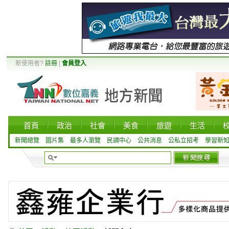
新使用者?
註冊
|
會員登入
首頁
政治
社會
美食
旅遊
生活
新聞總覽
圖片集
最多人瀏覽
民調中心
公共消息
公私立招考
學習新