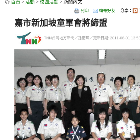
◎
首頁
>
活動
>
校園活動
> 新聞內文
列印
轉寄好友
分享：
嘉市新加坡童軍會將締盟
TNN台灣地方新聞／孫慶璋／更新日期: 2011-08-01 13:53