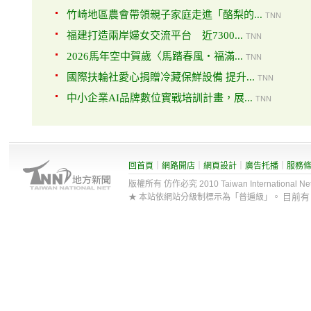
竹崎地區農會帶領親子家庭走進「酪梨的...
TNN
福建打造兩岸婦女交流平台 近7300...
TNN
2026馬年空中賀歲〈馬踏春風・福滿...
TNN
國際扶輪社愛心捐贈冷藏保鮮設備 提升...
TNN
中小企業AI品牌數位實戰培訓計畫，展...
TNN
回首頁
｜
網路開店
｜
網頁設計
｜
廣告托播
｜
服務
版權所有 仿作必究 2010 Taiwan International Net Co
目前
★ 本站依網站分級制標示為「普遍級」。