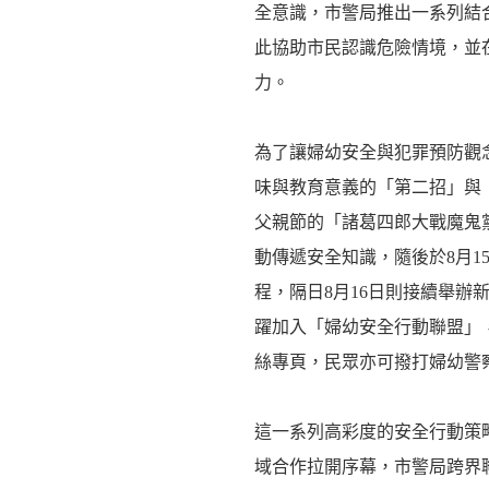
全意識，市警局推出一系列結
此協助市民認識危險情境，並
力。
為了讓婦幼安全與犯罪預防觀
味與教育意義的「第二招」與
父親節的「諸葛四郎大戰魔鬼黨
動傳遞安全知識，隨後於8月1
程，隔日8月16日則接續舉辦
躍加入「婦幼安全行動聯盟」
絲專頁，民眾亦可撥打婦幼警
這一系列高彩度的安全行動策
域合作拉開序幕，市警局跨界