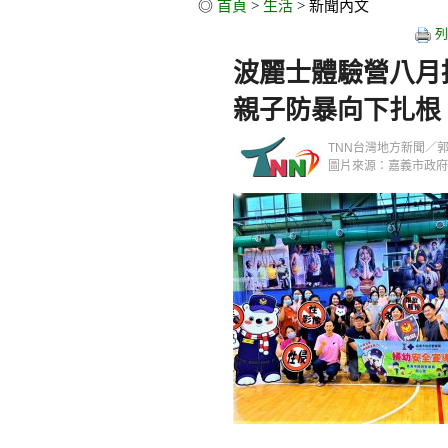
◎
首頁
>
生活
> 新聞內文
列
波麗士體驗營八月
親子防暴向下扎根
TNN台灣地方新聞／郭政隆／
圖片來源：嘉義市政府