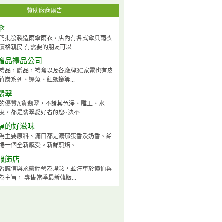
贊助廠商廣告
傘
門批發製造雨傘雨衣，店內有各式傘具雨衣
價格親民 有需要的朋友可以...
贈品禮品公司
禮品，贈品，禮盒以及各廠牌3C家電也有皮
竹炭系列、鱷魚、紅螞蟻等...
翡翠
的優質A貨翡翠，不論其色澤、雕工、水
度，都是翡翠愛好者的您~決不...
福的好滋味
為主要原料、滿口都是濃郁蛋香及奶香、給
捲一個全新感受。新鮮煎焙、...
服飾店
著誠信與永續經營為理念，並注重於價值與
為主旨， 專售當季最新韓版...