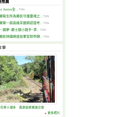
最推薦
y Junior全...
TNN
鄉衛生所為鄉民守護靈魂之...
TNN
鄉第一屆高級茶藝師認證考...
TNN
、圓夢~爵士鼓小鼓手~李...
TNN
鄉民林國峰退役軍官卸甲歸...
TNN
山花季人潮多 風景區將實施交管
更多照片