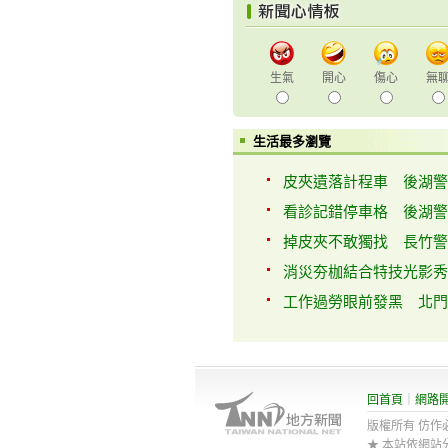
生氣
開心
傷心
無
生活最多瀏覽
皮夾遺落計程車 後湖警電
看診記錯停車格 後湖警擴
掉皮夾不敢獨找 長竹警
消災夯枷結合特技光影秀 
工作過勞眼前發黑 北門巡
回首頁
｜
網路
版權所有 仿作必究 201
★ 本站依網