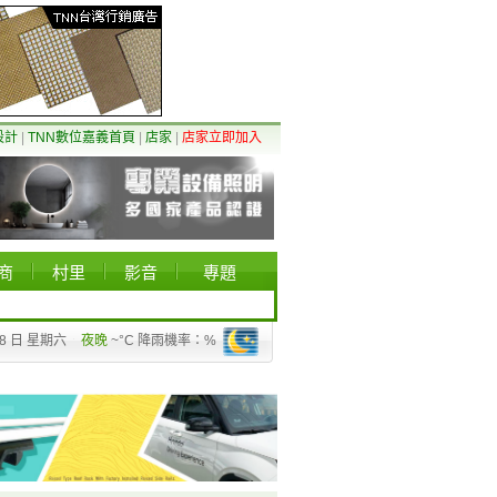
設計
|
TNN數位嘉義首頁
|
店家
|
店家立即加入
商
村里
影音
專題
08 日 星期六
夜晚
~°C 降雨機率：%