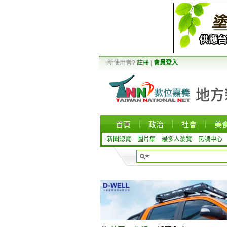
新使用者?
註冊
|
會員登入
首頁
政治
社會
美
新聞總覽
圖片集
最多人瀏覽
民調中心