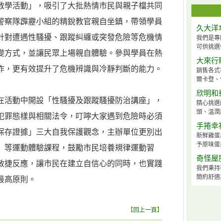
教學活動」，吸引了大批熱情市民與親子檔共同
警察隊霹靂小組的精銳教官親自坐鎮，帶領學員
久大洋
針對遭遇性騷擾、跟蹤糾纏或突發危險等危機情
我們是專
可供挑選
變方式，並讓民眾上場親自體驗。參與學員在熱
大來行
作，更有效提升了危機辨識與冷靜判斷的能力。
銷售各式
爾卡登、
欣明和
在活動中開設「性騷擾及跟蹤騷擾防治講座」，
精心挑選
頭、溫潤
犯罪態樣與相關法令，叮嚀大家遇到危險時必須
手捲幸
保存證據」三大自我保護觀念，主辦單位更別出
新鮮雞蛋
予原味蛋
」等運動體驗課程，鼓勵市民培養規律運動習
奇怪屋
敏捷反應，讓市民在建立自信心的同時，也實踐
我們秉持
簡約舒適
最高原則。
【
回上一頁
】