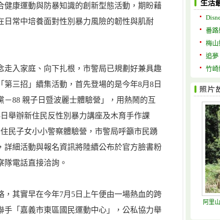
生活
合健康運動與防暴知識的創新型態活動，期盼藉
Disne
在日常中培養面對性別暴力風險的韌性與肌耐
番路
梅山
追夢
念走入家庭、向下扎根，市警局已規劃好兼具趣
竹崎
「第三招」續集活動，首先登場的是今年8月8日
－88 親子日暨波麗士體驗營」，用熱鬧的互
5日舉辦新住民反性別暴力講座及木育手作課
新住民子女小小警察體驗營，市警局呼籲市民踴
，詳細活動與報名資訊將陸續公布於官方臉書粉
察隊電話直接洽詢。
略，其實早在今年7月5日上午便由一場熱血的跨
阿里
聯手「嘉義市東區國民運動中心」，公私協力舉