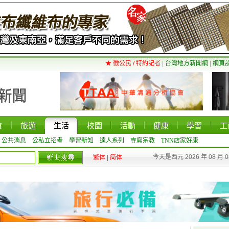
★ 徵公民 / 特約記者
|
台灣地方新聞網
|
網頁
食
旅遊
生活
校園
活動
健康
學習
工
公共消息
公私立招考
學習新知
達人系列
寺廟宗教
TNN店家好康
今天是西元 2026 年 08 月 
繁体
|
简体