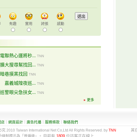
聊
有趣
實用
誇張
感動
聯熱心運將秒...
TNN
大搜尋幫找回...
TNN
暗巷摸黑找回
TNN
嘉義城隍夜巡...
TNN
警眼尖急扶女...
TNN
更多
開店
｜
網頁設計
｜
廣告托播
｜
服務條款
｜
聯絡我們
0 Taiwan International Net Co,Ltd All Rights Reserved. by
TNN
其它地
目前有
1809
位訪客正在線上
站分級制標示為「普遍級」。