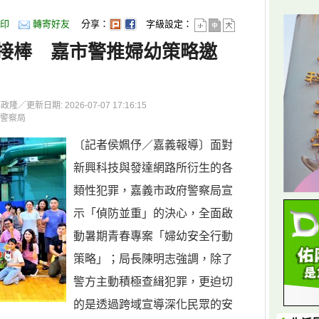
印
轉寄好友
分享：
字級設定：
接棒 嘉市警推婦幼策略邀
更新日期: 2026-07-07 17:16:15
警察局
〔記者侯姵伃／嘉義報導〕面對
新興科技與發達網路所衍生的各
類性犯罪，嘉義市政府警察局宣
示「偵防並重」的決心，全面啟
動暑期青春專案「婦幼安全行動
策略」；局長陳明志強調，除了
警方主動積極查緝犯罪，更迫切
的是透過跨域宣導深化民眾的安