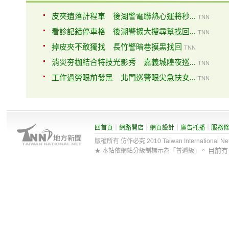
皮夾遺落計程車 後湖警電聯熱心運將秒...
TNN
看診記錯停車格 後湖警擴大搜尋幫找回...
TNN
掉皮夾不敢獨找 長竹警暗巷摸黑找回
TNN
消災夯枷結合特技光影秀 嘉義城隍夜巡...
TNN
工作過勞眼前發黑 北門巡警眼尖急扶女...
TNN
回首頁
｜
網路開店
｜
網頁設計
｜
廣告托播
｜
服務
版權所有 仿作必究 2010 Taiwan International Net Co
目前
★ 本站依網站分級制標示為「普遍級」。