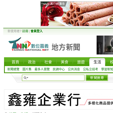
新使用者?
註冊
|
會員登入
首頁
政治
社會
美食
旅遊
生活
新聞總覽
圖片集
最多人瀏覽
民調中心
公共消息
公私立招考
學習新