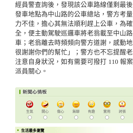
經員警查詢後，發現該公車路線僅剩最後
發車地點為中山路的公車總站，警方考量
力不佳，擔心其無法順利趕上公車，為確
全，便主動駕駛巡邏車將老翁載至中山路
車；老翁離去時頻頻向警方道謝，感動地
很謝謝你們的幫忙」；警方也不忘提醒老
注意自身狀況，如有需要可撥打 110 報
派員關心。
生氣
開心
傷心
無聊
有趣
實用
誇張
生活最多瀏覽