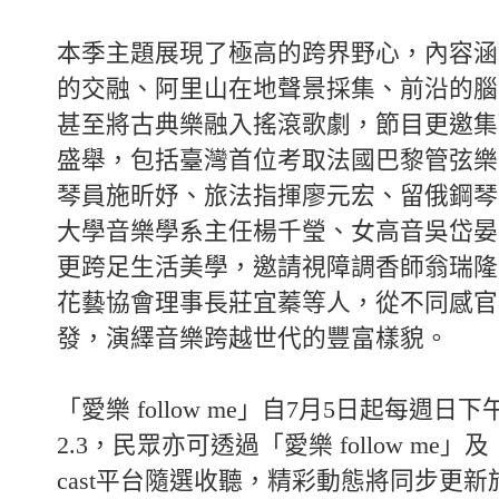
本季主題展現了極高的跨界野心，內容涵
的交融、阿里山在地聲景採集、前沿的腦
甚至將古典樂融入搖滾歌劇，節目更邀集
盛舉，包括臺灣首位考取法國巴黎管弦樂
琴員施昕妤、旅法指揮廖元宏、留俄鋼琴
大學音樂學系主任楊千瑩、女高音吳岱晏
更跨足生活美學，邀請視障調香師翁瑞隆
花藝協會理事長莊宜蓁等人，從不同感官
發，演繹音樂跨越世代的豐富樣貌。
「愛樂 follow me」自7月5日起每週日
2.3，民眾亦可透過「愛樂 follow me」及「Y
cast平台隨選收聽，精彩動態將同步更新於「