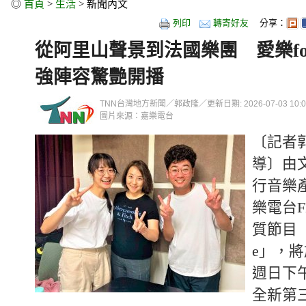
◎
首頁
>
生活
> 新聞內文
列印
轉寄好友
分享：
從阿里山聲景到法國樂團 愛樂foll
強陣容驚艷開播
TNN台灣地方新聞／郭政隆／更新日期: 2026-07-03 10:03
圖片來源：嘉樂電台
〔記者
導〕由
行音樂
樂電台F
質節目「愛
e」，將
週日下
全新第