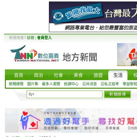
新使用者?
註冊
|
會員登入
首頁
政治
社會
美食
旅遊
生活
新聞總覽
圖片集
最多人瀏覽
民調中心
公共消息
公私立招考
學習新