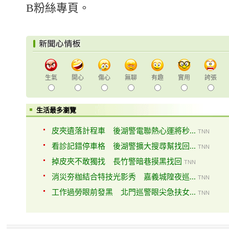
B粉絲專頁。
生氣
開心
傷心
無聊
有趣
實用
誇張
生活最多瀏覽
皮夾遺落計程車 後湖警電聯熱心運將秒...
TNN
看診記錯停車格 後湖警擴大搜尋幫找回...
TNN
掉皮夾不敢獨找 長竹警暗巷摸黑找回
TNN
消災夯枷結合特技光影秀 嘉義城隍夜巡...
TNN
工作過勞眼前發黑 北門巡警眼尖急扶女...
TNN