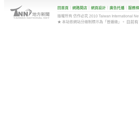
回首頁
｜
網路開店
｜
網頁設計
｜
廣告托播
｜
服務
版權所有 仿作必究 2010 Taiwan International Net Co
目前
★ 本站依網站分級制標示為「普遍級」。