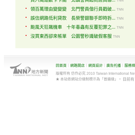
買六萬點數卡卡關 北鎮警與超商店員聯...
TNN
領百萬理由變變變 北門警員偕行員戳破...
TNN
誤信網路低利貸款 長榮警銀聯手即時拆...
TNN
颱風天狂飆機車 十年毒蟲有反覆犯罪之...
TNN
沒買東西卻來帳單 公園警秒識破假客服
TNN
回首頁
｜
網路開店
｜
網頁設計
｜
廣告托播
｜
服務
版權所有 仿作必究 2010 Taiwan International Net Co
目前
★ 本站依網站分級制標示為「普遍級」。