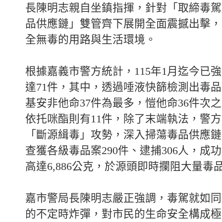
長陳明志親自坐鎮指揮，針對「取締毒駕
品供應鏈」雙管齊下展開全面震撼出擊，
全無毒的用路與生活環境。
根據嘉義市警方統計，115年1月迄今已
達71件，其中，透過唾液快篩檢測出毒
基安非他命37件為最多，愷他命36件次
依托咪酯則有11件，除了末端執法，警
「斷源緝毒」攻勢，深入掃蕩毒品供應鏈
查獲各級毒品案290件、逮捕306人，成
高達6,886公克，於源頭即時攔阻大量毒
嘉市警局長陳明志嚴正強調，毒駕就如同
的不定時炸彈，對市民的生命安全構成極