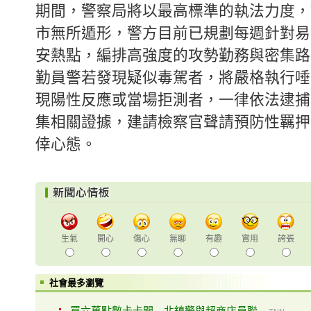
期間，警察局將以最高標準的執法力度，
市無所遁形，警方目前已規劃每週針對易
安熱點，編排高強度的攻勢勤務與密集路
勤員警若發現疑似毒駕者，將嚴格執行唾
現陽性反應或當場拒測者，一律依法逮捕
集相關證據，建請檢察官聲請預防性羈押
倖心態。
生氣
開心
傷心
無聊
有趣
實用
誇張
社會最多瀏覽