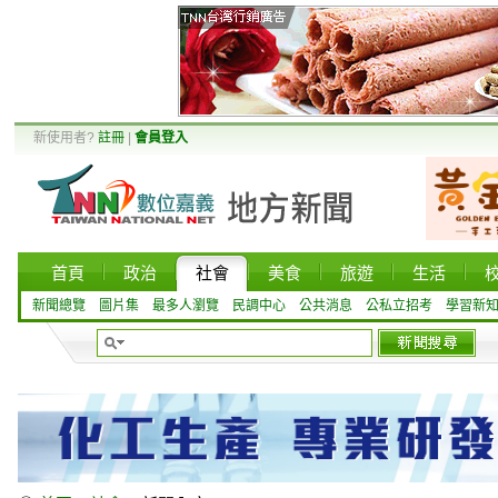
新使用者?
註冊
|
會員登入
首頁
政治
社會
美食
旅遊
生活
新聞總覽
圖片集
最多人瀏覽
民調中心
公共消息
公私立招考
學習新