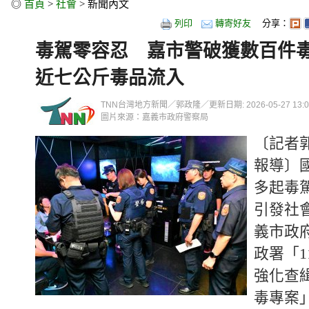
◎
首頁
>
社會
> 新聞內文
列印
轉寄好友
分享：
毒駕零容忍 嘉市警破獲數百件
近七公斤毒品流入
TNN台灣地方新聞／郭政隆／更新日期: 2026-05-27 13:05
圖片來源：嘉義市政府警察局
〔記者
報導〕
多起毒
引發社
義市政
政署「1
強化查
毒專案