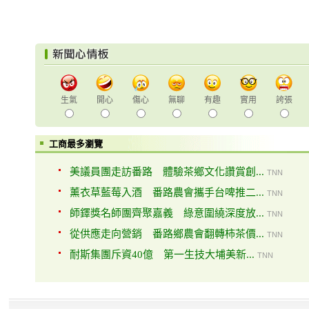
生氣
開心
傷心
無聊
有趣
實用
誇張
工商最多瀏覽
美議員團走訪番路 體驗茶鄉文化讚賞創...
TNN
薰衣草藍莓入酒 番路農會攜手台啤推二...
TNN
師鐸獎名師團齊聚嘉義 綠意圍繞深度放...
TNN
從供應走向營銷 番路鄉農會翻轉柿茶價...
TNN
耐斯集團斥資40億 第一生技大埔美新...
TNN