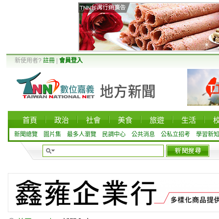
新使用者?
註冊
|
會員登入
首頁
政治
社會
美食
旅遊
生活
新聞總覽
圖片集
最多人瀏覽
民調中心
公共消息
公私立招考
學習新