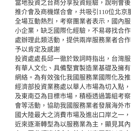
當地投資之台商分享投資經驗，說明會後
推介會及商機媒合會，共吸引110位北京
全場互動熱烈，考察團業者表示，國內服
小企業，缺乏國際化經驗，不易尋找合作
處辦理此類活動，提供兩岸服務業者合作
予以肯定及感謝
投資處處長邱一徹於致詞時指出，台灣服
有華人文化、具備堅實製造業基礎及擁有
網絡。為有效強化我國服務業國際化及推
經濟部投資業務處以華人市場為切入點，
及東南亞為目標市場，積極透過籌組考察
會等活動，協助我國服務業者發展海外市
國大陸最大之消費市場及進出口岸之一，
近來逐漸轉型為以服務業為主，顯見其內