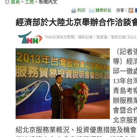
◎
首頁
>
工商
> 新聞內文
列印
轉寄好友
分享：
經濟部於大陸北京舉辦合作洽談
TNN台灣地方新聞／攝影記者／張家倫／更新日期: 2013-06-0
〔記者
導〕經
邱一徹
13年
青島考
辦服務
會暨合
北京服
紹北京服務業概況、投資優惠措施及機會