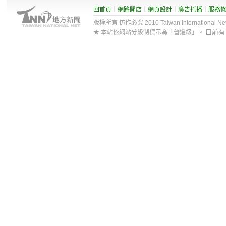
回首頁
｜
網路開店
｜
網頁設計
｜
廣告托播
｜
服務
版權所有 仿作必究 2010 Taiwan International Net Co
目前
★ 本站依網站分級制標示為「普遍級」。