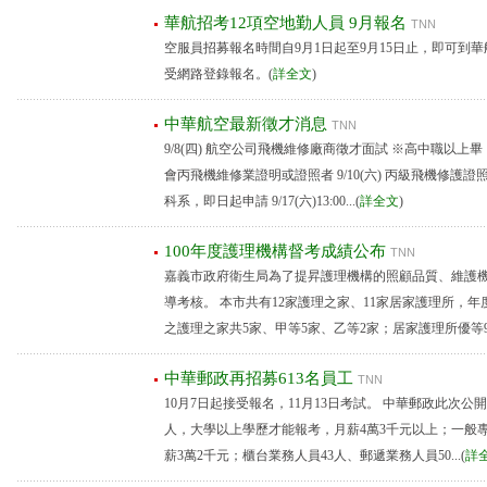
華航招考12項空地勤人員 9月報名
TNN
空服員招募報名時間自9月1日起至9月15日止，即可到
受網路登錄報名。(
詳全文
)
中華航空最新徵才消息
TNN
9/8(四) 航空公司飛機維修廠商徵才面試 ※高中職以
會丙飛機維修業證明或證照者 9/10(六) 丙級飛機修護
科系，即日起申請 9/17(六)13:00...(
詳全文
)
100年度護理機構督考成績公布
TNN
嘉義市政府衛生局為了提昇護理機構的照顧品質、維護機
導考核。 本市共有12家護理之家、11家居家護理所，
之護理之家共5家、甲等5家、乙等2家；居家護理所優等9家.
中華郵政再招募613名員工
TNN
10月7日起接受報名，11月13日考試。 中華郵政此次公
人，大學以上學歷才能報考，月薪4萬3千元以上；一般專
薪3萬2千元；櫃台業務人員43人、郵遞業務人員50...(
詳