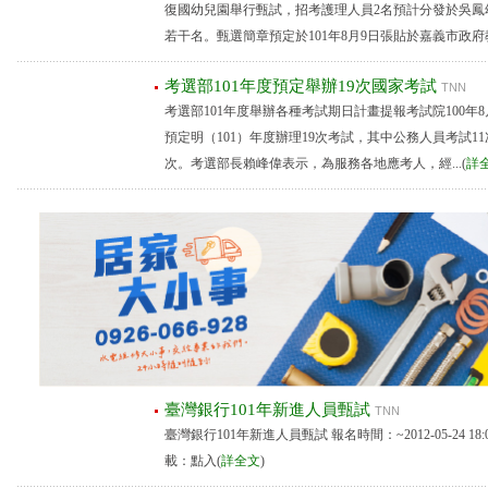
復國幼兒園舉行甄試，招考護理人員2名預計分發於吳鳳
若干名。甄選簡章預定於101年8月9日張貼於嘉義市政府教.
考選部101年度預定舉辦19次國家考試
TNN
考選部101年度舉辦各種考試期日計畫提報考試院100年8月
預定明（101）年度辦理19次考試，其中公務人員考試1
次。考選部長賴峰偉表示，為服務各地應考人，經...(
詳
臺灣銀行101年新進人員甄試
TNN
臺灣銀行101年新進人員甄試 報名時間：~2012-05-24 18:0
載：點入(
詳全文
)