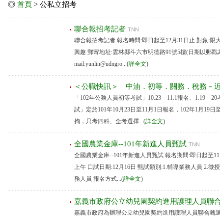
◎
首頁
> 公私立招考
聯合報招考記者
TNN
聯合報招考記者 報名時間:即日起至12月31日止 對象:
興趣 郵寄地址:雲林縣斗六市明德路91號5樓(日期以郵戳為
mail:yunlin@udngro...(
詳全文
)
＜公職快訊＞ 中油．初等．關務．稅務－
「102年公務人員初等考試」10.23－11.1報名、1.19
試」定於101年10月23日至11月1日報名，102年1月1
拘，只考四科、全考選擇...(
詳全文
)
全國農業金庫--101年新進人員甄試
TNN
全國農業金庫--101年新進人員甄試 報名期間:即日起至11月1
上午 口試日期:12月16日 甄試類別:1.輔導業務人員 2.徵
務人員 報名方式...(
詳全文
)
嘉義市政府公立幼兒園契約進用護理人員聯
嘉義市政府為辦理公立幼兒園契約進用護理人員聯合甄選，