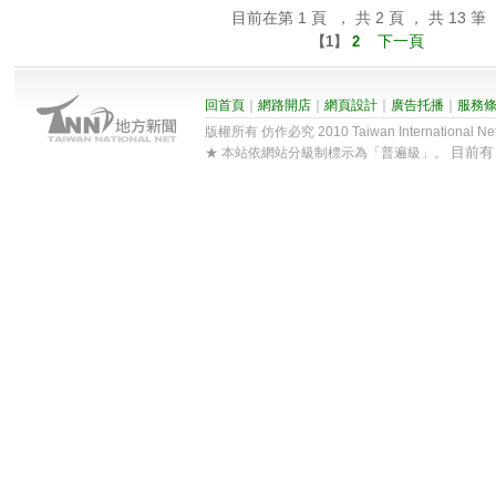
目前在第 1 頁 ， 共 2 頁 ， 共 13 筆
下一頁
【
1
】
2
回首頁
｜
網路開店
｜
網頁設計
｜
廣告托播
｜
服務
版權所有 仿作必究 2010 Taiwan International Net Co
目前
★ 本站依網站分級制標示為「普遍級」。