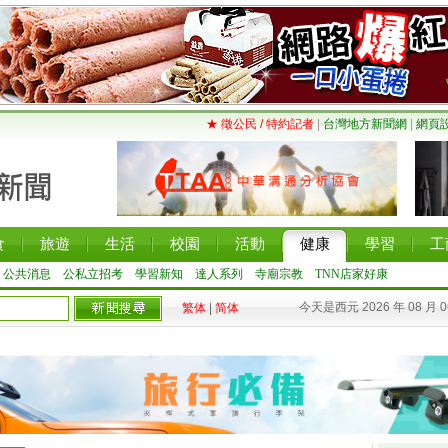
★ 徵公民 / 特約記者
|
台灣地方新聞網
|
網頁
食
旅遊
生活
校園
活動
健康
學習
工
公共消息
公私立招考
學習新知
達人系列
寺廟宗教
TNN店家好康
今天是西元 2026 年 08 月 
繁体
|
简体