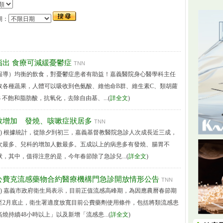
期：
指出 食療可減緩憂鬱症
TNN
報導）均衡的飲食，對憂鬱症患者有助益！嘉義醫院身心醫學科主任
取各種蔬果，人體可以吸收到色氨酸、維他命B群、維生素C、類胡蘿
-3 不飽和脂肪酸，抗氧化，去除自由基、...(
詳全文
)
數增加 發燒、咳嗽症狀居多
TNN
導) 根據統計，從除夕到初三，嘉義基督教醫院急診人次成長近三成，
次最多、兒科的增加人數最多。五成以上的病患多有發燒、腸胃不
，其中，值得注意的是，今年春節除了急診兒...(
詳全文
)
公費克流感藥物合約醫療機構門急診開放情形公告
TNN
導) 嘉義市政府衛生局表示，目前正值流感高峰期，為因應農曆春節期
至2月底止，衛生署適度放寬目前公費藥劑使用條件，包括將類流感患
燒持續48小時以上」以及新增「流感患...(
詳全文
)