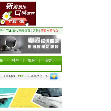
設計
|
TNN數位嘉義首頁
|
店家
|
店家立即加入
商
村里
影音
專題
06 日 星期四
白天
~°C 降雨機率：%