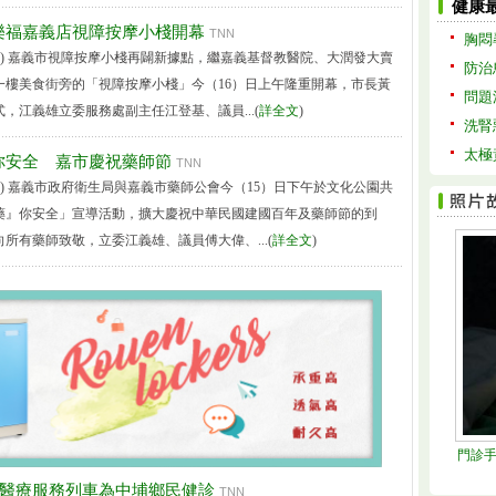
健康
樂福嘉義店視障按摩小棧開幕
TNN
胸悶
導) 嘉義市視障按摩小棧再闢新據點，繼嘉義基督教醫院、大潤發大賣
防治
一樓美食街旁的「視障按摩小棧」今（16）日上午隆重開幕，市長黃
問題
，江義雄立委服務處副主任江登基、議員...(
詳全文
)
洗腎
太極
你安全 嘉市慶祝藥師節
TNN
導) 嘉義市政府衛生局與嘉義市藥師公會今（15）日下午於文化公園共
藥』你安全」宣導活動，擴大慶祝中華民國建國百年及藥師節的到
所有藥師致敬，立委江義雄、議員傅大偉、...(
詳全文
)
門診手
動醫療服務列車為中埔鄉民健診
TNN