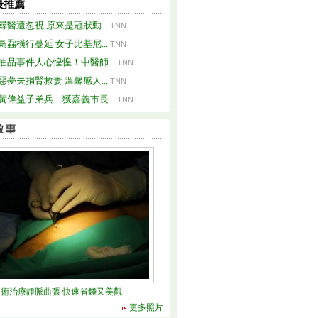
最推薦
尋醫遭忽視 原來是冠狀動...
TNN
鳥蝨橫行蔓延 女子比基尼...
TNN
油品事件人心惶惶！中醫師...
TNN
惡夢夫捐腎救妻 溫馨感人...
TNN
黃偉益子弟兵 獲嘉義市長...
TNN
術治療靜脈曲張 快速省錢又美觀
更多照片