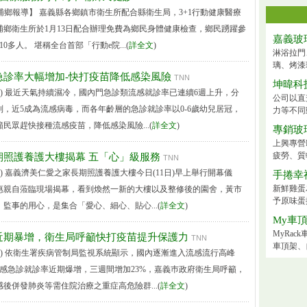
埔鄉報導】 嘉義縣各鄉鎮市衛生所配合縣衛生局，3+1行動健康醫療
埔鄉衛生所於1月13日配合辦理免費為鄉民身體健康檢查，鄉民踴躍參
嘉義玻
0多人。 堪稱全台首部「行動e院...(
詳全文
)
淋浴拉門
璃、烤漆
急診率大幅增加-快打疫苗降低感染風險
TNN
坤暐科
導) 最近天氣持續濕冷，國內門急診類流感就診率已連續6週上升，分
公司以直
，近5成為流感病毒，而各年齡層的急診就診率以0-6歲幼兒居冠，
力等不同
民眾趕快接種流感疫苗，降低感染風險...(
詳全文
)
專銷玻
上興專營
疲勞、質
期照護養護大樓揭幕 五「心」級服務
TNN
導) 嘉義濟美仁愛之家長期照護養護大樓今日(11日)早上舉行開幕儀
手捲幸
新鮮雞蛋
惠親自蒞臨現場揭幕，看到煥然一新的大樓以及整修後的園舍，黃市
予原味蛋
監事的用心，是集合「愛心、細心、貼心...(
詳全文
)
My車
MyRa
近期暴增，衛生局呼籲快打疫苗提升保護力
TNN
車頂架、
導) 依衛生署疾病管制局監視系統顯示，國內逐漸進入流感流行高峰
流感急診就診率近期爆增，三週間增加23%，嘉義巿政府衛生局呼籲，
後併發肺炎等需住院治療之重症高危險群...(
詳全文
)