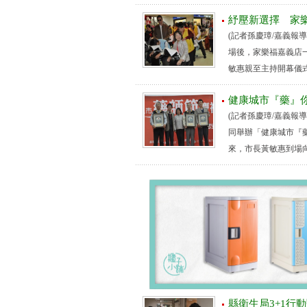
紓壓新選擇 家
(記者孫慶璋/嘉義報
場後，家樂福嘉義店
敏惠親至主持開幕儀式
健康城市『藥』
(記者孫慶璋/嘉義報
同舉辦「健康城市『
來，市長黃敏惠到場向
縣衛生局3+1行