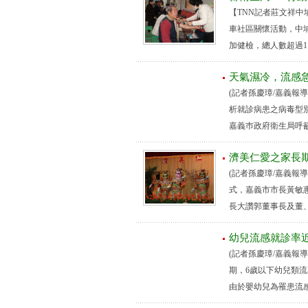
【TNN記者莊文祥中
車社區關懷活動，中
加健檢，總人數超過11
天氣濕冷，流感
(記者孫慶璋/嘉義報
析就診病患之病毒型別
嘉義巿政府衛生局呼籲
濟美仁愛之家長
(記者孫慶璋/嘉義報
式，嘉義市市長黃敏
長大讚郭董事長及董、
幼兒流感就診率
(記者孫慶璋/嘉義報
期，6歲以下幼兒類
由於嬰幼兒為罹患流感