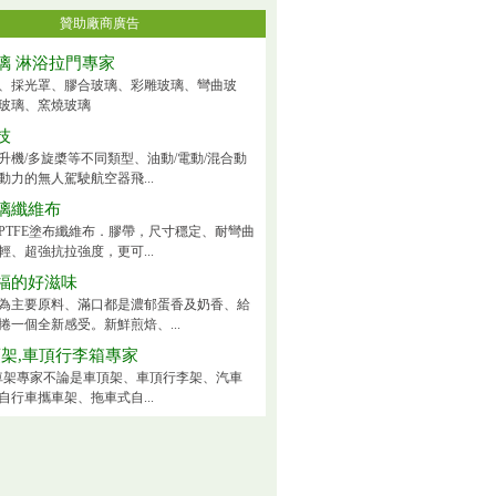
贊助廠商廣告
璃 淋浴拉門專家
、採光罩、膠合玻璃、彩雕玻璃、彎曲玻
玻璃、窯燒玻璃
技
升機/多旋槳等不同類型、油動/電動/混合動
動力的無人駕駛航空器飛...
璃纖維布
PTFE塗布纖維布．膠帶，尺寸穩定、耐彎曲
輕、超強抗拉強度，更可...
福的好滋味
為主要原料、滿口都是濃郁蛋香及奶香、給
捲一個全新感受。新鮮煎焙、...
頂架,車頂行李箱專家
ck車架專家不論是車頂架、車頂行李架、汽車
自行車攜車架、拖車式自...