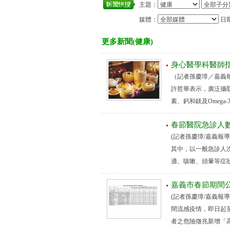
主題：
媒體：
日
更多新聞(健康)
身心醫學科醫師
（記者孫慶璋／嘉義
許哲華表示，廣泛攝
素、鈣和鎂及Omega
春節醫院急診人
(記者孫慶璋/嘉義報
其中，以一般急診人
適、咳嗽、頭暈等症狀
嘉義市春節期間
(記者孫慶璋/嘉義報
間流感疫情，即日起
者之危險徵兆新增「高