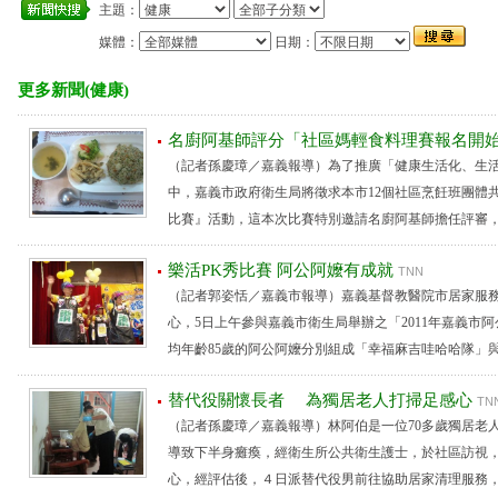
主題：
媒體：
日期：
更多新聞(健康)
名廚阿基師評分「社區媽輕食料理賽報名開
（記者孫慶璋／嘉義報導）為了推廣「健康生活化、生
中，嘉義市政府衛生局將徵求本市12個社區烹飪班團體
比賽』活動，這本次比賽特別邀請名廚阿基師擔任評審，除為
樂活PK秀比賽 阿公阿嬤有成就
TNN
（記者郭姿恬／嘉義市報導）嘉義基督教醫院市居家服
心，5日上午參與嘉義市衛生局舉辦之「2011年嘉義市阿
均年齡85歲的阿公阿嬤分別組成「幸福麻吉哇哈哈隊」與「特
替代役關懷長者 為獨居老人打掃足感心
TN
（記者孫慶璋／嘉義報導）林阿伯是一位70多歲獨居老人
導致下半身癱瘓，經衛生所公共衛生護士，於社區訪視
心，經評估後，４日派替代役男前往協助居家清理服務，令林