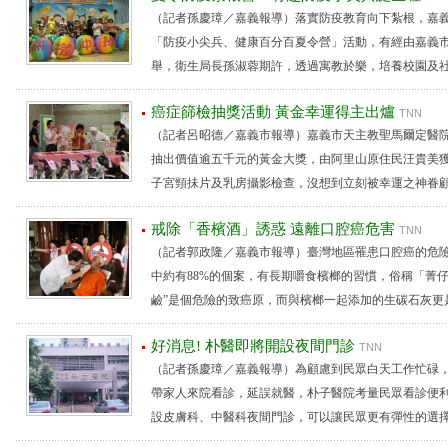
（記者孫慶璋／嘉義報導）落實防疫教育向下紮根，嘉義
「防疫小尖兵、健康百分百夏令營」活動，有經由嘉義市
舉，衛生局長孫淑蓉期許，透過寓教於樂，培養校園及社區超
癌症篩檢抽獎活動 黃金幸運得主出爐
TNN
（記者呂昭德／嘉義市報導）嘉義市天主教聖馬爾定醫院
抽出價值逾五千元的黃金大獎，由阿里山原住民汪貴美
子宮頸抺片及乳房攝影檢查，沒想到立刻被幸運之神眷顧，既
戒除「香檳酒」誘惑 遠離口腔癌危害
TNN
（記者郭政隆／嘉義市報導）臺灣地區罹患口腔癌的危
中約有88%的個案，有長期嚼食檳榔的習慣，俗稱「菁
鹼”是個危險的致癌原，而與檳榔一起添加的生碳石灰更是一
好消息! 朴醫即將開設夜間門診
TNN
（記者孫慶璋／嘉義報導）為顧慮到民眾白天工作忙碌
帶家人來院看診，延誤就醫，朴子醫院考量民眾看診便利性
設皮膚科、中醫科夜間門診，可以讓民眾更有彈性的選擇就診