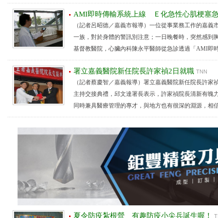
AMI即時傳輸系統上線 Ｅ化急性心肌梗塞
（記者呂昭德／嘉義市報導）一位從事業務工作的嘉義市
一族，對於身體的警訊別注意；一日晚餐時，突然感到
基督教醫院，心臟內科陳永平醫師從急診透過「AMI即時傳
署立嘉義醫院新任院長許家禎2日就職
TNN
（記者蔡慶智／嘉義報導）署立嘉義醫院新任院長許家禎
主持交接典禮，邱文達署長表示，許家禎院長清新有魄
同時兼具醫療管理的專才，與地方也有很深的淵源，相信一定
夏令防疫紮根營 有趣防疫小尖兵誕生喔！
T