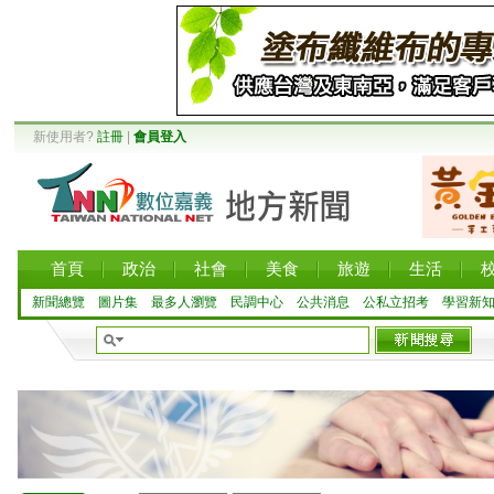
新使用者?
註冊
|
會員登入
首頁
政治
社會
美食
旅遊
生活
新聞總覽
圖片集
最多人瀏覽
民調中心
公共消息
公私立招考
學習新