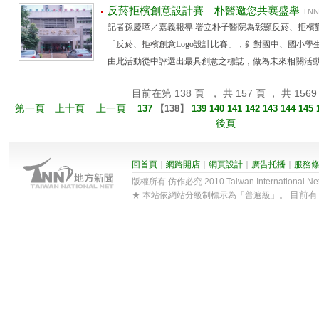
反菸拒檳創意設計賽 朴醫邀您共襄盛舉
TNN
記者孫慶璋／嘉義報導 署立朴子醫院為彰顯反菸、拒檳
「反菸、拒檳創意Logo設計比賽」，針對國中、國小
由此活動從中評選出最具創意之標誌，做為未來相關活動、出
目前在第 138 頁 ， 共 157 頁 ， 共 1569
第一頁
上十頁
上一頁
137
【
138
】
139
140
141
142
143
144
145
後頁
回首頁
｜
網路開店
｜
網頁設計
｜
廣告托播
｜
服務
版權所有 仿作必究 2010 Taiwan International Net Co
目前
★ 本站依網站分級制標示為「普遍級」。