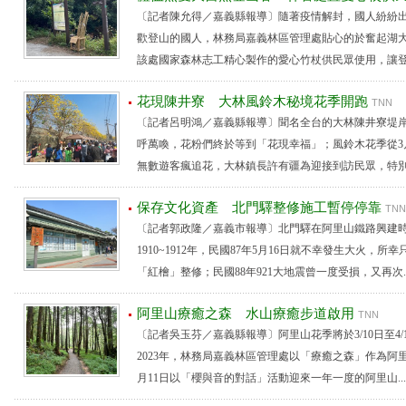
〔記者陳允得／嘉義縣報導〕隨著疫情解封，國人紛紛
歡登山的國人，林務局嘉義林區管理處貼心的於奮起湖大
該處國家森林志工精心製作的愛心竹杖供民眾使用，讓登山時
花現陳井寮 大林風鈴木秘境花季開跑
TNN
〔記者呂明鴻／嘉義縣報導〕聞名全台的大林陳井寮堤
呼萬喚，花粉們終於等到「花現幸福」；風鈴木花季從3
無數遊客瘋追花，大林鎮長許有疆為迎接到訪民眾，特別提供
保存文化資產 北門驛整修施工暫停停靠
TNN
〔記者郭政隆／嘉義市報導〕北門驛在阿里山鐵路興建
1910~1912年，民國87年5月16日就不幸發生大火，
「紅檜」整修；民國88年921大地震曾一度受損，又再次..
阿里山療癒之森 水山療癒步道啟用
TNN
〔記者吳玉芬／嘉義縣報導〕阿里山花季將於3/10日至4
2023年，林務局嘉義林區管理處以「療癒之森」作為阿
月11日以「櫻與音的對話」活動迎來一年一度的阿里山...