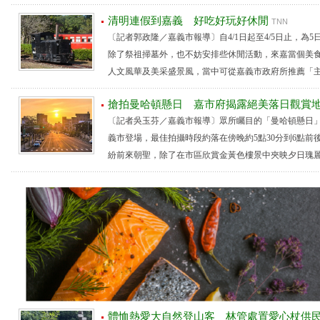
清明連假到嘉義 好吃好玩好休閒
TNN
〔記者郭政隆／嘉義市報導〕自4/1日起至4/5日止，為
除了祭祖掃墓外，也不妨安排些休閒活動，來嘉當個美
人文風華及美采盛景風，當中可從嘉義市政府所推薦「主題公
搶拍曼哈頓懸日 嘉市府揭露絕美落日觀賞
〔記者吳玉芬／嘉義市報導〕眾所矚目的「曼哈頓懸日」，
義市登場，最佳拍攝時段約落在傍晚約5點30分到6點前
紛前來朝聖，除了在市區欣賞金黃色樓景中夾映夕日瑰麗壯觀
體恤熱愛大自然登山客 林管處置愛心杖供