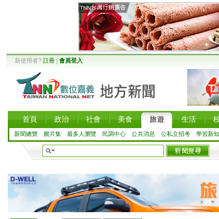
新使用者?
註冊
|
會員登入
首頁
政治
社會
美食
旅遊
生活
新聞總覽
圖片集
最多人瀏覽
民調中心
公共消息
公私立招考
學習新