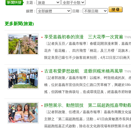
主題：
媒體：
日期：
更多新聞(旅遊)
享受嘉義初春的浪漫 三大花季一次賞遍
TNN
〔記者吳玉芬／嘉義市報導〕春暖花開浪漫來襲，嘉義
花卉「藍花楹」、四月飛雪「桐花」及三月櫻「花旗木
限定美景已吸引不少旅客前來拍照，4月22日至23日兩天，嘉
古道有愛夢想啟航 道爺圳糯米橋再風華
TNN
〔記者郭政隆／嘉義市報導〕以糯米、蚵殼燒成的灰、
橋，位於嘉義市宣信街與立仁路口芳草橋下，興建於1864
搖，但因橋下散佈圾垃，造成環境惡臭，經嘉義市府聆聽宣信
靜態展示、動態競技 第二屆超跑抵嘉帶
〔記者郭政隆、任禮清／嘉義市報導〕嘉義市商圈文化
主辦之「第二屆超跑抵嘉」活動，4/1日由黃敏惠市長
屆超跑抵嘉正式啟動，除在在文化路現場有靜態展示名貴超跑