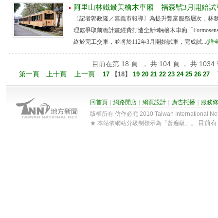
阿里山林鐵最美檜木車廂 福森號3月開始試
〔記者郭政隆／嘉義市報導〕為提升豐富服務層次，林
理處爭取前瞻計畫經費打造全新6輛檜木車廂「Formosen
終於完工交車，並將於112年3月開始試車，完成試...(
詳
目前在第 18 頁 ， 共 104 頁 ， 共 1034
第一頁
上十頁
上一頁
17
【
18
】
19
20
21
22
23
24
25
26
27
回首頁
｜
網路開店
｜
網頁設計
｜
廣告托播
｜
服務
版權所有 仿作必究 2010 Taiwan International Net Co
目前
★ 本站依網站分級制標示為「普遍級」。