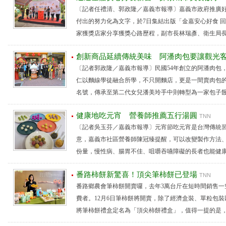
〔記者任禮清、郭政隆／嘉義市報導〕嘉義市政府推廣
付出的努力化為文字，於7日集結出版「金嘉安心好食 回
家獲獎店家分享獲獎心路歷程，副市長林瑞彥、衛生局長廖育
創新商品延續傳統美味 阿潘肉包要讓觀光
〔記者郭政隆／嘉義市報導〕民國54年創立的阿潘肉包
仁以麵線學徒融合所學，不只開麵店，更是一間賣肉包
名號，傳承至第二代女兒潘美玲手中則轉型為一家包子饅頭專
健康地吃元宵 營養師推薦五行湯圓
TNN
〔記者吳玉芬／嘉義市報導〕元宵節吃元宵是台灣傳統
意，嘉義市社區營養師陳冠臻提醒，可以改變製作方法
份量，慢性病、腸胃不佳、咀嚼吞嚥障礙的長者也能健康地
番路柿餅新驚喜！頂尖筆柿餅已登場
TNN
番路鄉農會筆柿餅開賣囉，去年3萬台斤在短時間銷售一
費者。12月6日筆柿餅將開賣，除了經濟盒裝、單粒包
將筆柿餅禮盒定名為「頂尖柿餅禮盒」，值得一提的是，「頂