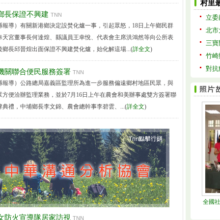
村里
鄉長保證不興建
TNN
立委
縣報導）有關新港鄉決定設焚化爐一事，引起眾怒，18日上午鄉民群
北市
奉天宮董事長何達煌、縣議員王幸悅、代表會主席洪鴻然等向公所表
三寶
鄉長邱晉煌出面保證不興建焚化爐，始化解這場...(
詳全文
)
竹崎
對抗
跨機關聯合便民服務簽署
TNN
縣報導）公路總局嘉義區監理所為進一步服務偏遠鄉村地區民眾，與
眾方便洽辦監理業務，並於7月16日上午在農會和美辦事處雙方簽署聯
典禮，中埔鄉長李文錦、農會總幹事李碧雲、...(
詳全文
)
全國
婦女防火宣導隊居家訪視
TNN