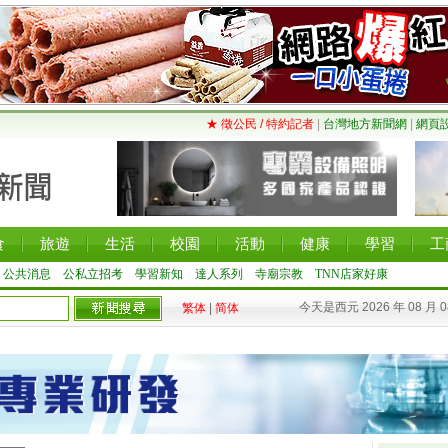
★ 徵公民 / 特約記者
|
台灣地方新聞網
|
網頁
食
旅遊
生活
校園
活動
健康
學習
工
公共消息
公私立招考
學習新知
達人系列
寺廟宗教
TNN店家好康
今天是西元 2026 年 08 月 
繁体
|
简体