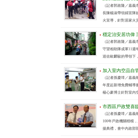
（記者郭政隆／嘉義
長陳楊淑帶領婦宣隊
火宣導，針對居家火災
穩定治安居功偉 
（記者郭政隆／嘉義
守望相助隊成軍11
巡佐歐麟駿的帶領下，
加入室內空品自
（記者孫慶璋／嘉義
年度起新增免費輔導服
楊心豪博士針對室內空
市西區戶政雙喜
（記者孫慶璋／嘉義
100年戶政機關楷模
揚典禮，會中內政部部