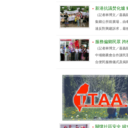
新港抗議焚化爐 
（記者林博文／嘉義
集鄉公所前廣場，由
達反對興建訴求，最後
服務偏鄉民眾 
（記者林博文／嘉義
中埔鄉農會合作讓民
合便民服務儀式及揭牌
關懷社區安全 