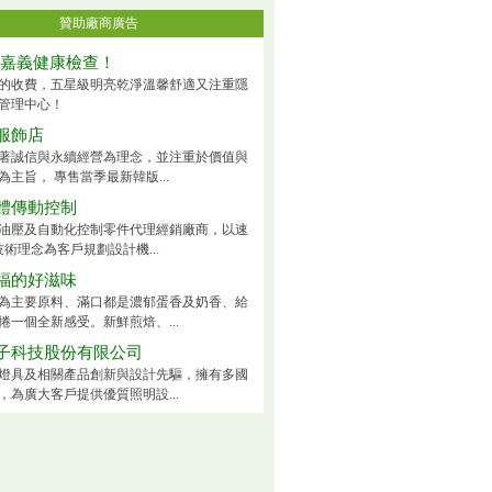
贊助廠商廣告
-嘉義健康檢查！
的收費，五星級明亮乾淨溫馨舒適又注重隱
管理中心！
服飾店
著誠信與永續經營為理念，並注重於價值與
為主旨， 專售當季最新韓版...
體傳動控制
油壓及自動化控制零件代理經銷廠商，以速
技術理念為客戶規劃設計機...
福的好滋味
為主要原料、滿口都是濃郁蛋香及奶香、給
捲一個全新感受。新鮮煎焙、...
子科技股份有限公司
燈具及相關產品創新與設計先驅，擁有多國
，為廣大客戶提供優質照明設...