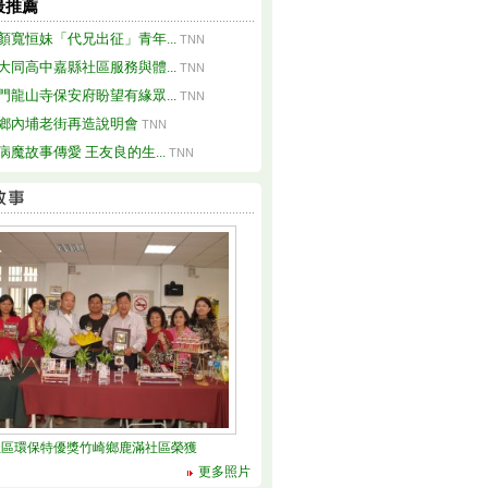
最推薦
顏寬恒妹「代兄出征」青年...
TNN
大同高中嘉縣社區服務與體...
TNN
門龍山寺保安府盼望有緣眾...
TNN
鄉內埔老街再造說明會
TNN
病魔故事傳愛 王友良的生...
TNN
社區環保特優獎竹崎鄉鹿滿社區榮獲
更多照片