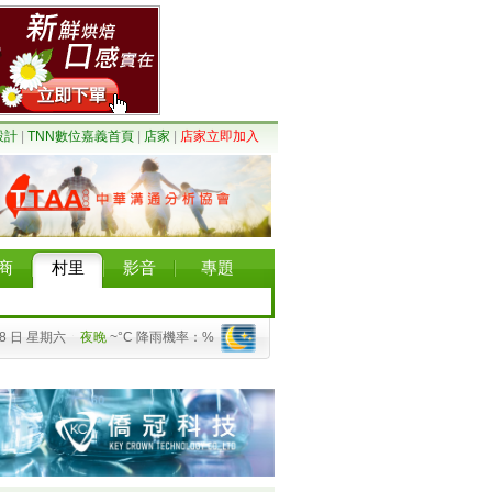
設計
|
TNN數位嘉義首頁
|
店家
|
店家立即加入
商
村里
影音
專題
08 日 星期六
夜晚
~°C 降雨機率：%