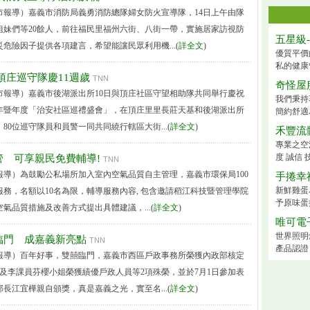
市報導）嘉義市消防局義勇消防總隊婦女防火宣導隊，14日上午由隊
姐妹們等20餘人，前往福民里福州六街、八街一帶，實施居家訪視防
五星級
危險因子提供各項建言，希望能讓民眾利用機...(
詳全文
)
優質平價
私的健康
頂庄巡守隊慶11週歲
TNN
奇怪屋
市報導）嘉義市後湖派出所10日與頂庄社區守望相助隊共同舉行慶祝
我們秉持
週年暨年度「治安社區巡禮盛會」，在頂庄里里長莊天基和後湖派出所
簡約舒適
80位巡守隊員和員警一同共同繞行轄區大街...(
詳全文
)
禾豐流
專業之空
度 誠信 
管 可享親民免費輔導!
TNN
報導）為鼓勵公私場所加入室內空氣品質自主管理，嘉義市環保局100
手捲幸
新鮮雞蛋
務，名額以10名為限，輔導服務內容, 包含邀請稻江科技暨管理學院
予原味蛋
氣品質措施及改善方式提出具體建議，...(
詳全文
)
唯可電
世界照明
臨門 成嘉義新亮點
TNN
產品認證
報導）百年好事，雙囍臨門，嘉義市西區戶政事務所榮獲內政部核定
，及李課員芬櫻小姐榮獲績優戶政人員等2項殊榮，並於7月1日參加表
長江宜樺親自頒獎，真是嘉義之光，實至名...(
詳全文
)