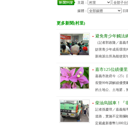
主題：
媒體：
日
更多新聞(村里)
避免青少年觸法
（記者郭政隆／嘉義
妨害青少年成長環境
新南派出所為能使當地
嘉市125位績優
嘉義市政府今（25）
長暨99年調解績優獎
的土地公、土地婆，無
柴油烏賊車！『
記者孫慶璋／嘉義報
道路，實施不定期攔
定裁處新臺幣3,000元