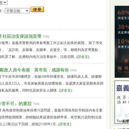
期：
網 社區治安座談強宣導
TNN
市報導）嘉義市警察局的青春專案工作正如火如荼的展開， 除了淨化
外，「反詐欺、反吸毒、反飆車、反援交」等，都將列為宣導重點，
民眾了解、反應轄內地方治安事故外，日前召開...(
詳全文
)
里鄰政人員今表揚 黃市長：感謝有你
TNN
日下午於市府9樓禮堂，表揚100年特優里長、績優民政人員、績優鄰
勵人員共125人，市長黃敏惠親自頒獎致敬，並盛讚大家是里鄰巷弄間
私為民服務，同時也是政府全人關懷...(
詳全文
)
非管不可』的重罰
TNN
導 為有效管制柴油車排煙污染問題，嘉義市環保局於市轄區內各主要
檢排煙檢測稽查，經檢驗結果超過排放標準者，依空氣污染防制法規
以上2萬元以下罰鍰，經統計100年1月...(
詳全文
)