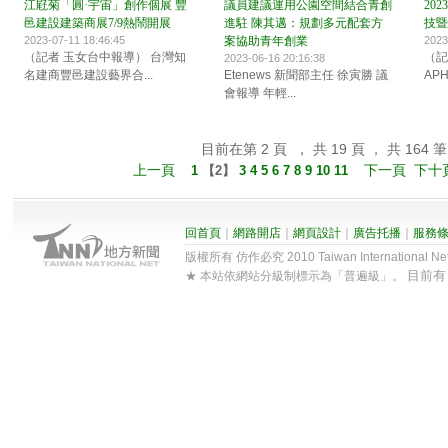
江屘菊「圓·宇宙」創作個展 豐
議員建議運用公園空間結合青創
20
邑建設建築商展7/9熱鬧開展
進駐 陳其邁：規劃多元配套方
技暨
2023-07-11 18:46:45
案協助青年創業
2023
（記者 玉女台中報導） 台灣知
（記
2023-06-16 20:16:38
名建商豐邑建設藝界合...
Etenews 新聞部主任 徐寅勝 議
AP
會報導 年輕...
目前在第 2 頁 ， 共 19 頁 ， 共 164 筆
上一頁
下一頁
下十
1
【
2
】
3
4
5
6
7
8
9
10
11
回首頁
｜
網路開店
｜
網頁設計
｜
廣告托播
｜
服務
版權所有 仿作必究 2010 Taiwan International Net Co
目前
★ 本站依網站分級制標示為「普遍級」。