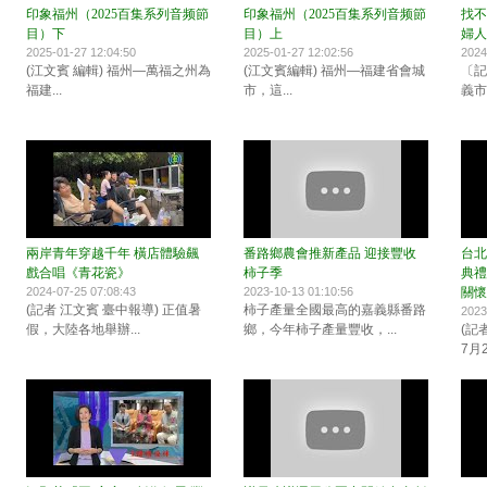
印象福州（2025百集系列音频節
印象福州（2025百集系列音频節
找不
目）下
目）上
婦人
2025-01-27 12:04:50
2025-01-27 12:02:56
2024
(江文賓 編輯) 福州—萬福之州為
(江文賓編輯) 福州—福建省會城
〔記
福建...
市，這...
義市
兩岸青年穿越千年 橫店體驗飆
番路鄉農會推新產品 迎接豐收
台北
戲合唱《青花瓷》
柿子季
典禮
2024-07-25 07:08:43
2023-10-13 01:10:56
關懷
(記者 江文賓 臺中報導) 正值暑
柿子產量全國最高的嘉義縣番路
2023
假，大陸各地舉辦...
鄉，今年柿子產量豐收，...
(記
7月2