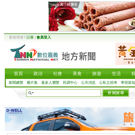
新使用者?
註冊
|
會員登入
首頁
政治
社會
美食
旅遊
生活
新聞總覽
圖片集
最多人瀏覽
民調中心
公共消息
公私立招考
學習新