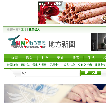
新使用者?
註冊
|
會員登入
首頁
政治
社會
美食
旅遊
生活
新聞總覽
圖片集
最多人瀏覽
民調中心
公共消息
公私立招考
學習新