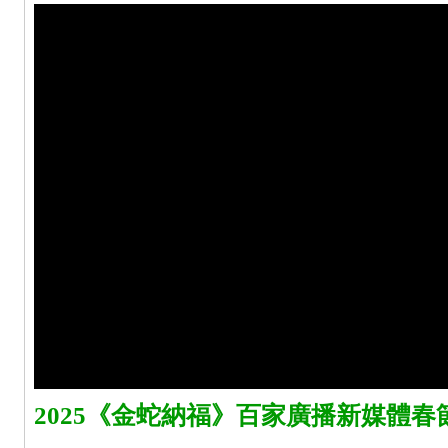
2025《金蛇納福》百家廣播新媒體春