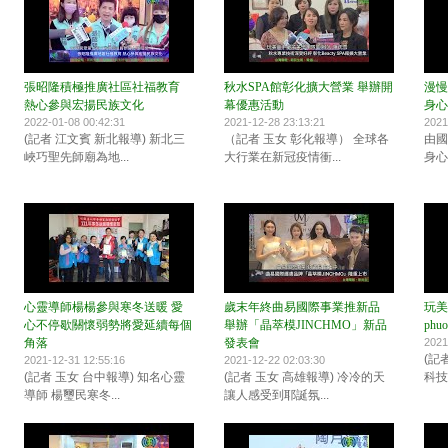
張昭隆積極推廣社區社福教育
秋水SPA館彰化擴大營業 舉辦開
漫慢
熱心參與宏揚民族文化
幕優惠活動
身心
2022-01-08 00:42:31
2021-12-28 23:13:21
2021
(記者 江文賓 新北報導) 新北三
（記者 玉女 彰化報導） 全球各
由國
峽巧聖先師廟為地...
大行業在新冠疫情衝...
身心
心靈導師楊楊參與寒冬送暖 愛
歲末年終曲易國際事業推新品
玩美
心不停歇關懷弱勢將愛延續每個
舉辦「晶萃模JINCHMO」新品
phu
角落
發表會
2021
(記
2021-12-31 12:55:16
2021-12-22 02:03:30
(記者 玉女 台中報導) 知名心靈
(記者 玉女 高雄報導) 冷冷的天
科技
導師 楊璽民寒冬...
讓人感受到耶誕氛...