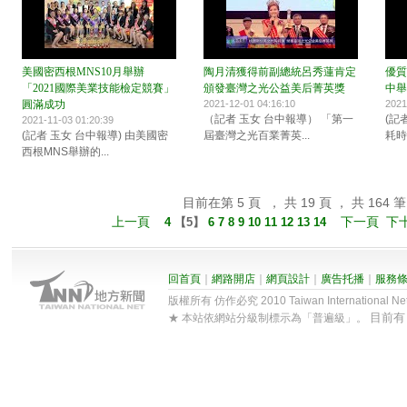
美國密西根MNS10月舉辦
陶月清獲得前副總統呂秀蓮肯定
優質
「2021國際美業技能檢定競賽」
頒發臺灣之光公益美后菁英獎
中舉
圓滿成功
2021-12-01 04:16:10
2021
（記者 玉女 台中報導） 「第一
(記
2021-11-03 01:20:39
(記者 玉女 台中報導) 由美國密
屆臺灣之光百業菁英...
耗時
西根MNS舉辦的...
目前在第 5 頁 ， 共 19 頁 ， 共 164 筆
上一頁
下一頁
下
4
【
5
】
6
7
8
9
10
11
12
13
14
回首頁
｜
網路開店
｜
網頁設計
｜
廣告托播
｜
服務
版權所有 仿作必究 2010 Taiwan International Net Co
目前
★ 本站依網站分級制標示為「普遍級」。