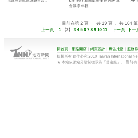
名建商豐邑建設藝界合...
Etenews 新聞部主任 徐寅勝 議
AP
會報導 年輕...
目前在第 2 頁 ， 共 19 頁 ， 共 164 筆
上一頁
下一頁
下十
1
【
2
】
3
4
5
6
7
8
9
10
11
回首頁
｜
網路開店
｜
網頁設計
｜
廣告托播
｜
服務
版權所有 仿作必究 2010 Taiwan International Net Co
目前
★ 本站依網站分級制標示為「普遍級」。