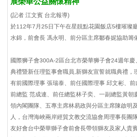
展榮華公益關懷精神
(記者 江文賓 台北報導)
於112年7月25日下午在星靚點花園飯店5樓璀
水錦，前會長 馮永明、前分區主席鄒春妮協助籌
國際狮子會300A-2區台北市榮華狮子會24週年慶
典禮暨新任理監事會職員,新獅友宣誓就職典禮，
有前國際理事 張瑞泰、前任國際理事 邱文彬、前
前總監 范成連、前任總監林子奕、一副總監黃朝
領內閣團隊、五專主席林易政與分區主席陳啟明及貴賓.
人，台灣海峽兩岸經貿文教交流協會周理事長團
友好會台中榮華獅子會前會長帶領獅友及家人貴