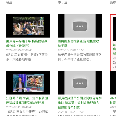
福建...
市，這...
義市
兩岸青年穿越千年 橫店體驗飆
番路鄉農會推新產品 迎接豐收
台
戲合唱《青花瓷》
柿子季
典
2024-07-25 07:08:43
2023-10-13 01:10:56
關
(記者 江文賓 臺中報導) 正值暑
柿子產量全國最高的嘉義縣番路
20
假，大陸各地舉辦...
鄉，今年柿子產量豐收，...
(
7
江屘菊「圓·宇宙」創作個展 豐
議員建議運用公園空間結合青創
20
邑建設建築商展7/9熱鬧開展
進駐 陳其邁：規劃多元配套方
技暨
2023-07-11 18:46:45
案協助青年創業
2023
（記者 玉女台中報導） 台灣知
（記
2023-06-16 20:16:38