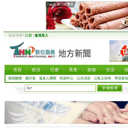
新使用者?
註冊
|
會員登入
首頁
政治
社會
美食
旅遊
生活
新聞總覽
圖片集
最多人瀏覽
民調中心
公共消息
公私立招考
學習新