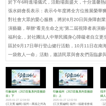
於下午6時進場儀式，活動場面盛大，十分溫馨熱
張水錦會長表示：表示今年度將全方位推展榮華
對社會大眾的愛心服務，將於8月20日與身障創
演藝廳，舉辦“看見生命之光”第二屆視障者表演
福利金,，於社團法人中華民國身心障礙者自立更
區於9月17日舉行登山健行活動，10月11日在
一袋救人一命」活動，邀請民眾與會友們蒞臨參與
印象福州（2025百集系列音频節
印象福州（2025百集系列音频節
找不
目）下
目）上
婦人
2025-01-27 12:04:50
2025-01-27 12:02:56
2024
(江文賓 編輯) 福州—萬福之州為
(江文賓編輯) 福州—福建省會城
〔記