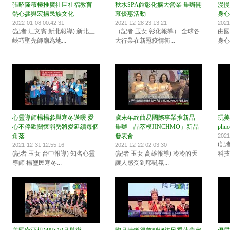
張昭隆積極推廣社區社福教育
秋水SPA館彰化擴大營業 舉辦開
漫慢
熱心參與宏揚民族文化
幕優惠活動
身心
2022-01-08 00:42:31
2021-12-28 23:13:21
2021
(記者 江文賓 新北報導) 新北三
（記者 玉女 彰化報導） 全球各
由國
峽巧聖先師廟為地...
大行業在新冠疫情衝...
身心
心靈導師楊楊參與寒冬送暖 愛
歲末年終曲易國際事業推新品
玩美
心不停歇關懷弱勢將愛延續每個
舉辦「晶萃模JINCHMO」新品
phu
角落
發表會
2021
(記
2021-12-31 12:55:16
2021-12-22 02:03:30
(記者 玉女 台中報導) 知名心靈
(記者 玉女 高雄報導) 冷冷的天
科技
導師 楊璽民寒冬...
讓人感受到耶誕氛...