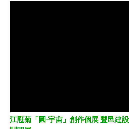
江屘菊「圓·宇宙」創作個展 豐邑建設