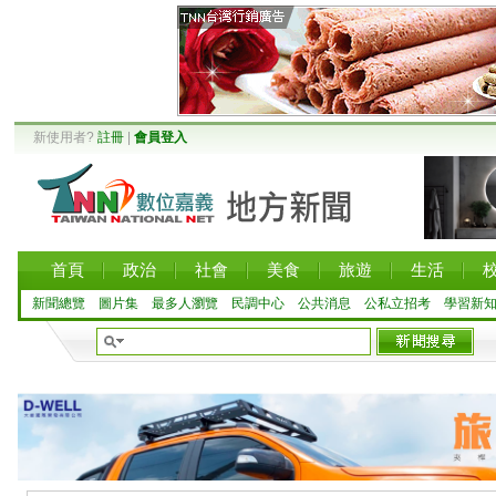
新使用者?
註冊
|
會員登入
首頁
政治
社會
美食
旅遊
生活
新聞總覽
圖片集
最多人瀏覽
民調中心
公共消息
公私立招考
學習新