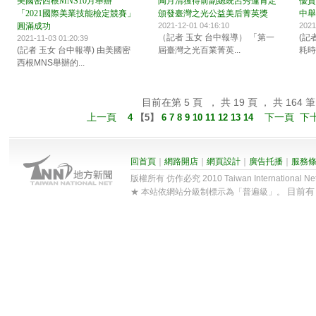
美國密西根MNS10月舉辦
陶月清獲得前副總統呂秀蓮肯定
優質
「2021國際美業技能檢定競賽」
頒發臺灣之光公益美后菁英獎
中舉
圓滿成功
2021-12-01 04:16:10
2021
（記者 玉女 台中報導） 「第一
(記
2021-11-03 01:20:39
(記者 玉女 台中報導) 由美國密
屆臺灣之光百業菁英...
耗時
西根MNS舉辦的...
目前在第 5 頁 ， 共 19 頁 ， 共 164 筆
上一頁
下一頁
下
4
【
5
】
6
7
8
9
10
11
12
13
14
回首頁
｜
網路開店
｜
網頁設計
｜
廣告托播
｜
服務
版權所有 仿作必究 2010 Taiwan International Net Co
目前
★ 本站依網站分級制標示為「普遍級」。