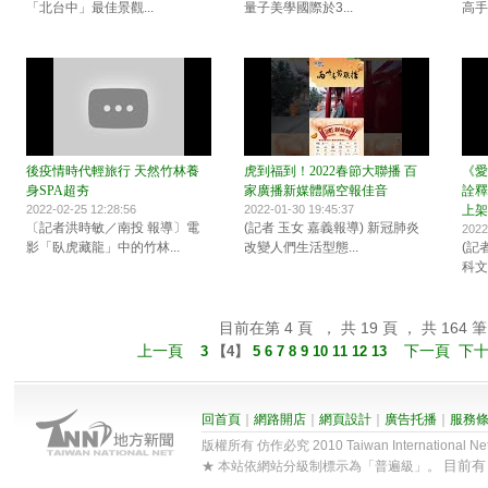
「北台中」最佳景觀...
量子美學國際於3...
高手
後疫情時代輕旅行 天然竹林養
虎到福到！2022春節大聯播 百
《愛
身SPA超夯
家廣播新媒體隔空報佳音
詮釋
2022-02-25 12:28:56
2022-01-30 19:45:37
上架
〔記者洪時敏／南投 報導〕電
(記者 玉女 嘉義報導) 新冠肺炎
2022
影「臥虎藏龍」中的竹林...
改變人們生活型態...
(記
科文
目前在第 4 頁 ， 共 19 頁 ， 共 164 筆
上一頁
下一頁
下
3
【
4
】
5
6
7
8
9
10
11
12
13
回首頁
｜
網路開店
｜
網頁設計
｜
廣告托播
｜
服務
版權所有 仿作必究 2010 Taiwan International Net Co
目前
★ 本站依網站分級制標示為「普遍級」。