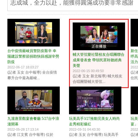
志成城，全力以赴，能獲得圓滿成功要非常感謝
正在播放
台中疫情嚴峻員警防疫艱辛 幸
新住
輔大管弦樂社暨校友合唱團聯合
陽建設警察節捐助快篩感謝辛勞
呼高
成果發表會 帶領民眾聆聽經典
防疫
活力
美聲
2022-06-17 18:03:27
2022
2022-06-15 00:49:50
(記者 玉女 台中報導) 全台疫情
(記
(記者 玉女 新北報導) 輔大校友
攀升台中最為嚴峻...
住民
合唱團暨輔大管弦...
九瀧唐景觀宴會餐廳 5/27台中浪
玩美高手3/27推動完美女人時尚
玩美
漫開幕
走秀精彩爆紅
宴」
2022-05-28 17:13:14
2022-03-31 04:43:30
2022
(記者 江文賓 台中報導) 位於
(記者 玉女 台中報導) 玩美高手
(記