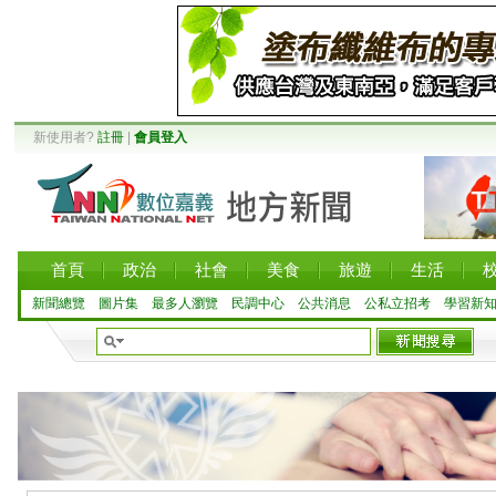
新使用者?
註冊
|
會員登入
首頁
政治
社會
美食
旅遊
生活
新聞總覽
圖片集
最多人瀏覽
民調中心
公共消息
公私立招考
學習新