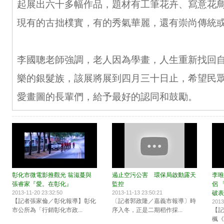
起展出六十多幅作品，題材有工筆花卉、寫意花
現有的古拙樸實，有的秀氣華麗，還有崇尚傳統
李國聰老師強調，老人因為學畫，人生重新找回
樂的銀髮族，該展將展到四月三十日止，希望民
愛畫圖的長輩們，給予最好的認同和鼓勵。
彰化市微電影推觀光 翁滋蔓與
遏止空污公害 環保局啟動露天
李唯
張睿家『愛。在彰化』
監控
侶 
2013-11-20 23:32:50
2013-11-13 23:50:21
破表
【記者張家倫／彰化報導】彰化
〔記者郭政隆／嘉義市報導〕時
2013
市公所為「行銷彰化市政...
序入冬，正是二期稻作採...
【記
楓《