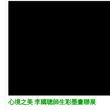
心境之美 李國聰師生彩墨畫聯展