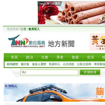
新使用者?
註冊
|
會員登入
首頁
政治
社會
美食
旅遊
生活
新聞總覽
圖片集
最多人瀏覽
民調中心
公共消息
公私立招考
學習新