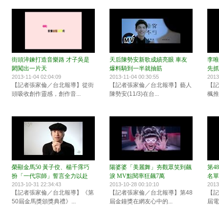
街頭淬鍊打造音樂路 才子吳是
天后陳勢安新歌成績亮眼 車友
李唯
閎闖出一片天
爆料騎到一半就抽筋
先抓
2013-11-04 02:04:09
2013-11-04 00:30:55
2013
【記者張家倫／台北報導】從街
【記者張家倫／台北報導】藝人
【記
頭吸收創作靈感，創作音...
陳勢安(11/3)在台...
楓推
榮顯金馬50 黃子佼、楊千霈巧
陽婆婆「美麗舞」夯觀眾笑到飆
第4
扮「一代宗師」誓言全力以赴
淚 MV點閱率狂飆7萬
名單
2013-10-31 22:34:43
2013-10-28 00:10:10
2013
【記者張家倫／台北報導】《第
【記者張家倫／台北報導】第48
【記
50屆金馬獎頒獎典禮》...
屆金鐘獎在網友心中的...
屆電