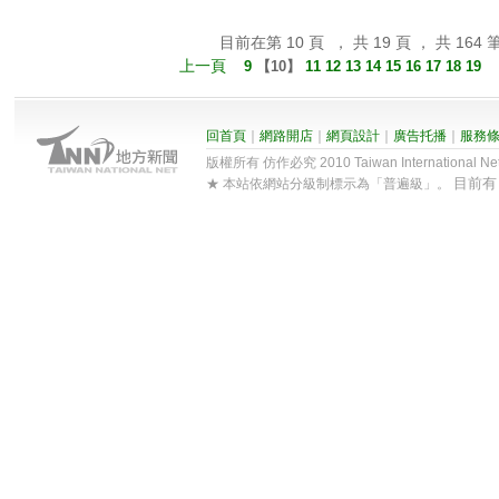
目前在第 10 頁 ， 共 19 頁 ， 共 164 
上一頁
9
【
10
】
11
12
13
14
15
16
17
18
19
回首頁
｜
網路開店
｜
網頁設計
｜
廣告托播
｜
服務
版權所有 仿作必究 2010 Taiwan International Net Co
目前
★ 本站依網站分級制標示為「普遍級」。